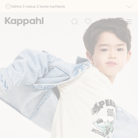
Valitse 3 maksa 2 lasten tuotteista
Ei Newbie. Ostaessasi 2 tuotetta tai enemmän. Voimassa 3-16.8. asti
myymälässä ja verkossa. Ei voi yhdistää muihin alennuksiin tai tarjouksiin.
Osta nyt