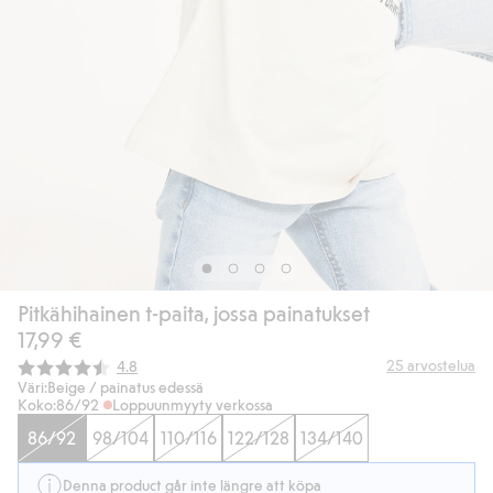
Pitkähihainen t-paita, jossa painatukset
17,99 €
Keskimääräinen luokitus:
25
arvostelua
4.8
Väri:
Beige / painatus edessä
Koko:
86/92
Loppuunmyyty verkossa
86/92
98/104
110/116
122/128
134/140
Denna product går inte längre att köpa