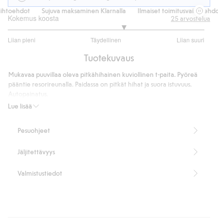
htoehdot
Sujuva maksaminen Klarnalla
Ilmaiset toimitusvaihtoehdot
Kokemus koosta
25
arvostelua
3.352941176470588
Liian pieni
Täydellinen
Liian suuri
/
Perustuu
5
Tuotekuvaus
17
ääneen
Mukavaa puuvillaa oleva pitkähihainen kuviollinen t-paita. Pyöreä
pääntie resorireunalla. Paidassa on pitkät hihat ja suora istuvuus.
Autopainatus.
Tuotenumero
:
845586
Lue lisää
Pesuohjeet
Jäljitettävyys
Valmistustiedot