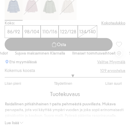
Koko:
Kokotaulukko
86/92
98/104
110/116
122/128
134/140
Osta
Raidall
t
Sujuva maksaminen Klarnalla
Ilmaiset toimitusvaihtoehdot
Suj
Etsi myymälässä
Valitse Myymälä
Kokemus koosta
109
arvostelua
3.319148936170213
Liian pieni
Täydellinen
Liian suuri
/
Perustuu
5
Tuotekuvaus
94
ääneen
Raidallinen pitkähihainen t-paita pehmeästä puuvillasta. Mukava
peruspaita, jota voi käyttää ympäri vuoden ja joka sopii erinomaisesti
päiväkotiin ja kouluun. Suora malli. Pyöreä pääntie resorireunalla.
Suora istuvuus
Lue lisää
Sisältää 100 % muuntopuuvillaa.