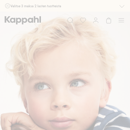
Valitse 3 maksa 2 lasten tuotteista
Ei Newbie. Ostaessasi 2 tuotetta tai enemmän. Voimassa 3-16.8. asti
myymälässä ja verkossa. Ei voi yhdistää muihin alennuksiin tai tarjouksiin.
Osta nyt