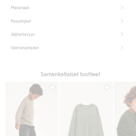
Tuotenumero
:
476267
Materiaali
Cotton in conversion -ohjelman luomupuuvilla – GOTS
Pesuohjeet
Jäljitettävyys
Valmistustiedot
Samankaltaiset tuotteet
Puuvillatrikoota oleva pitkähihainen oversi
Puuvillatrikoota