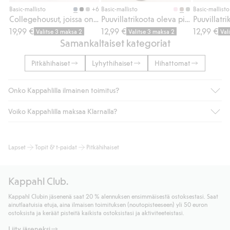
Osta
Osta
+6
Basic-mallisto
Basic-mallisto
Basic-mallisto
Collegehousut, joissa on harjattu sisäpuoli
Puuvillatrikoota oleva pitkähihainen oversize-t-paita.
19,99 €
12,99 €
12,99 €
Valitse 3 maksa 2
Valitse 3 maksa 2
Val
Samankaltaiset kategoriat
Pitkähihaiset
Lyhythihaiset
Hihattomat
Onko Kappahlilla ilmainen toimitus?
Voiko Kappahlilla maksaa Klarnalla?
Jos olet Kappahl Clubin jäsen, saat aina ilmaisen toimituksen
myymälään tai yli 50 euron ostoksiin, kun valitset toimituksen
noutopisteeseen tai pakettiautomaattiin (ei koske
Kyllä. Yhteistyössä Klarnan kanssa tarjoamme sujuvat
Lapset
Topit & t-paidat
Pitkähihaiset
kotiinkuljetusta). Toimituskulut poistuvat automaattisesti, kun
maksutavat, kuten laskun, sekä muita maksuvaihtoehtoja.
olet kirjautunut sisään ja tunnistautunut jäseneksi.
Kassalla annettujen tietojen myötä hyväksyt Klarnan ehdot.
Muussa tapauksessa toimitus maksaa 4,99 € PostNordin
Klikkaamalla “Maksa tilaus” hyväksyt Kappahlin yleiset ehdot.
Kappahl Club.
noutopisteeseen tai pakettiautomaattiin ja PostNordin
Lisätietoja Klarnan maksuehdoista
(ulkoinen linkki).
kotiinkuljetuksella 6,99 €, riippumatta ostosummasta.
Kappahl Clubin jäsenenä saat 20 % alennuksen ensimmäisestä ostoksestasi. Saat
Lue lisää
ainutlaatuisia etuja, aina ilmaisen toimituksen (noutopisteeseen) yli 50 euron
Lue lisää
ostoksista ja keräät pisteitä kaikista ostoksistasi ja aktiviteeteistasi.
Liity jäseneksi