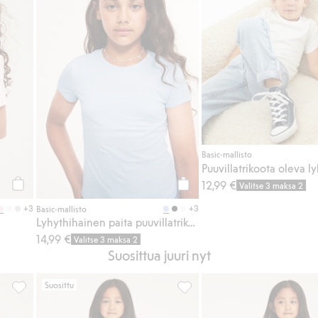
Basic-mallisto
12,99 €
Valitse 3 maksa 2
Osta
Osta
+3
+3
Basic-mallisto
Lyhythihainen paita puuvillatrikoosta
14,99 €
Valitse 3 maksa 2
Suosittua juuri nyt
Suosittu
uosikkeihin
Pitkähihainen ribbipaita, Lisää suosikkeihin
Ribatut leggingsit, Lisää suosi