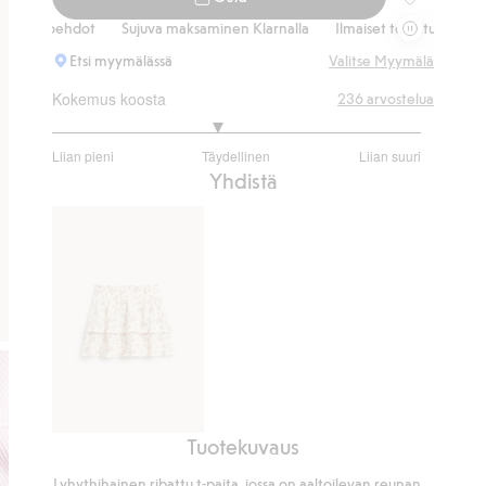
Lyhythihaine
oehdot
Sujuva maksaminen Klarnalla
Ilmaiset toimitusvaihtoehdot
Etsi myymälässä
Valitse Myymälä
Kokemus koosta
236
arvostelua
2.791907514450867
Liian pieni
Täydellinen
Liian suuri
/
Perustuu
Yhdistä
5
173
ääneen
Tuotekuvaus
Kukkakuvioinen
röyhelöhame
Lyhythihainen ribattu t-paita, jossa on aaltoilevan reunan