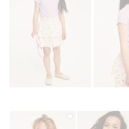
T-paita röyhelöhihalla, Lisää suo