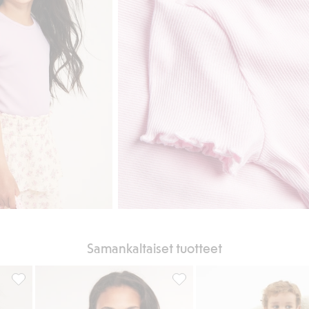
Samankaltaiset tuotteet
sikkeihin
T-paita, Lisää suosikkeihin
Lyhythihainen paita puuvillatr