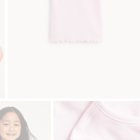
Sujuva maksaminen Klarnalla
Ilmaiset toimitusvaiht