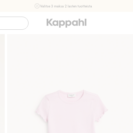
Valitse 3 maksa 2 lasten tuotteista
Ei Newbie. Ostaessasi 2 tuotetta tai enemmän. Voimassa 3-
16.8. asti myymälässä ja verkossa. Ei voi yhdistää muihin
alennuksiin tai tarjouksiin.
Osta nyt