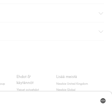
i pakettiautomaattiin (ei koske kotiinkuljetusta). Toimituskulut
ippumatta ostosummasta.
 myötä hyväksyt Klarnan ehdot.
Ehdot &
Lisää meistä
käytännöt
roup
Newbie United Kingdom
Yleiset ostoehdot
Newbie Global
Tietosuojaseloste
Affiliate
t
Evästekäytäntö
Opiskelija-alennus
Ehdot #YesKappahl
#YesNewbie