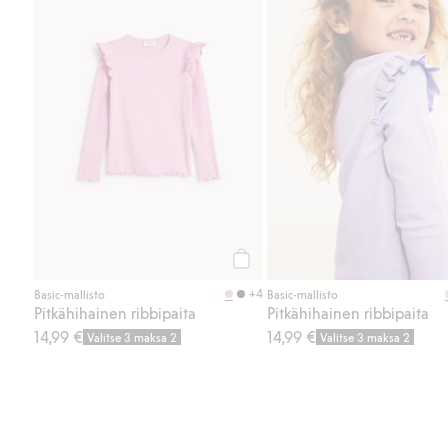
Osta
+4
Basic-mallisto
Basic-mallisto
Pitkähihainen ribbipaita
Pitkähihainen ribbipaita
14,99 €
14,99 €
Valitse 3 maksa 2
Valitse 3 maksa 2