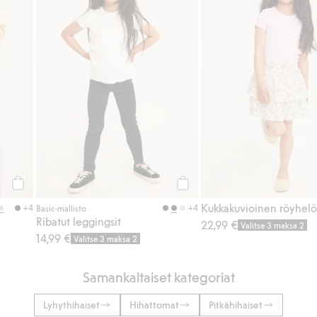
Osta
Osta
Kukkakuvioinen röyhe
+4
+4
Basic-mallisto
Ribatut leggingsit
22,99 €
Valitse 3 maksa 2
14,99 €
Valitse 3 maksa 2
Samankaltaiset kategoriat
Lyhythihaiset
Hihattomat
Pitkähihaiset