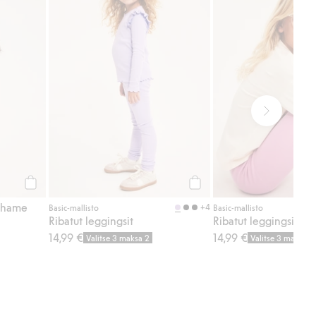
Osta
Osta
löhame
+4
Basic-mallisto
Basic-mallisto
Ribatut leggingsit
Ribatut leggingsit
14,99 €
14,99 €
Valitse 3 maksa 2
Valitse 3 maksa 2