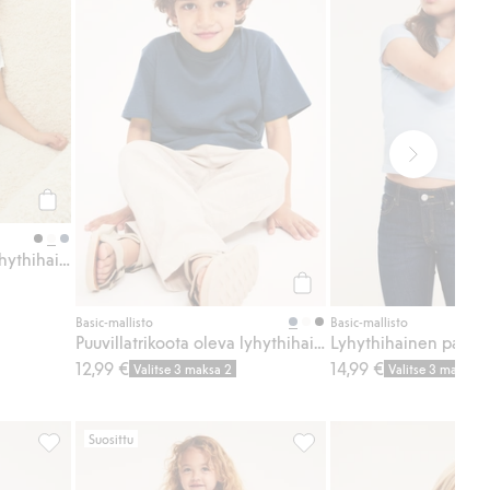
Osta
Puuvillatrikoota oleva lyhythihainen t-paita
Osta
Basic-mallisto
Basic-mallisto
Puuvillatrikoota oleva lyhythihainen t-paita
12,99 €
14,99 €
Valitse 3 maksa 2
Valitse 3 maksa 2
Suosittu
kkeihin
Kukkakuvioinen röyhelöhame, Lisää suosikkeihin
Ribatut leggingsit, Lisää su