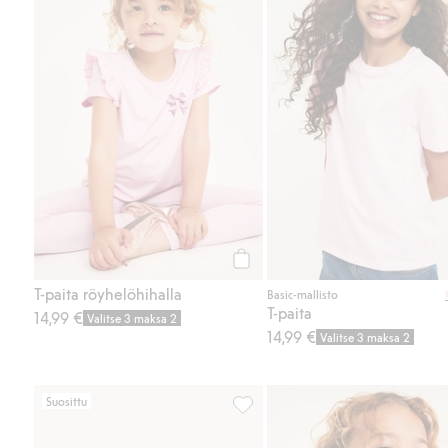
Osta
T-paita röyhelöhihalla
Basic-mallisto
T-paita
14,99 €
Valitse 3 maksa 2
14,99 €
Valitse 3 maksa 2
Suosittu
Pitkähihainen ribbipaita, Lisää s