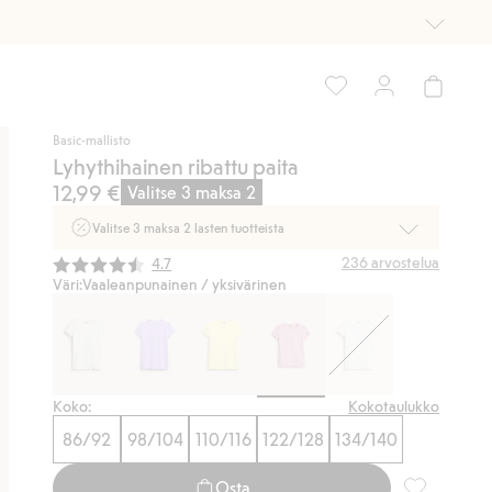
Basic-mallisto
Lyhythihainen ribattu paita
12,99 €
Valitse 3 maksa 2
Valitse 3 maksa 2 lasten tuotteista
Ei Newbie. Ostaessasi 2 tuotetta tai enemmän. Voimassa 3-
Keskimääräinen luokitus:
236
arvostelua
4.7
16.8. asti myymälässä ja verkossa. Ei voi yhdistää muihin
Väri:
Vaaleanpunainen / yksivärinen
alennuksiin tai tarjouksiin.
Osta nyt
Koko:
Kokotaulukko
86/92
98/104
110/116
122/128
134/140
Osta