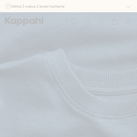
Valitse 3 maksa 2 lasten tuotteista
Ei Newbie. Ostaessasi 2 tuotetta tai enemmän. Voimassa 3-16.8. asti
myymälässä ja verkossa. Ei voi yhdistää muihin alennuksiin tai tarjouksiin.
Osta nyt