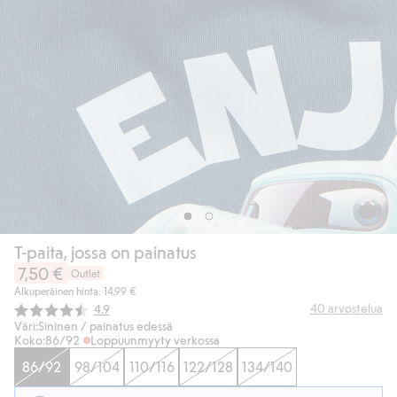
T-paita, jossa on painatus
7,50 €
Outlet
Alkuperäinen hinta: 14,99 €
Keskimääräinen luokitus:
40
arvostelua
4.9
Väri:
Sininen / painatus edessä
Koko:
86/92
Loppuunmyyty verkossa
86/92
98/104
110/116
122/128
134/140