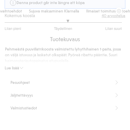
Denna product går inte längre att köpa
aihtoehdot
Sujuva maksaminen Klarnalla
Ilmaiset toimitusvaihtoehdo
Kokemus koosta
40
arvostelua
3.148148148148148
Liian pieni
Täydellinen
Liian suuri
/
Perustuu
5
Tuotekuvaus
27
ääneen
Pehmeästä puuvillatrikoosta valmistettu lyhythihainen t-paita, jossa
on väljä istuvuus ja lasketut olkapäät. Pyöreä ribattu pääntie. Suuri
haimonsteriautopainatus etupuolella.
Tuotenumero
:
915827
Lue lisää
Pesuohjeet
Jäljitettävyys
Valmistustiedot