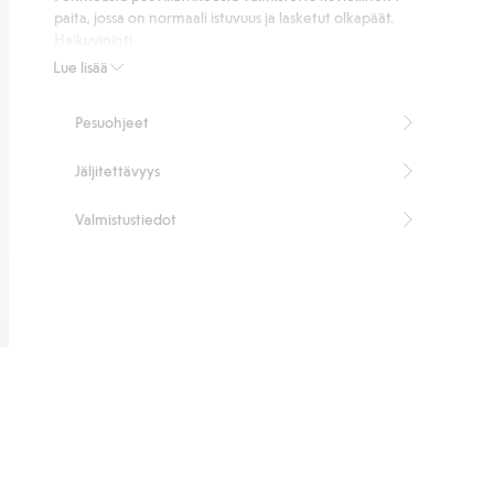
ääneen
paita, jossa on normaali istuvuus ja lasketut olkapäät.
Haikuviointi.
Tuotenumero
:
910265
Lue lisää
Pesuohjeet
Jäljitettävyys
Valmistustiedot