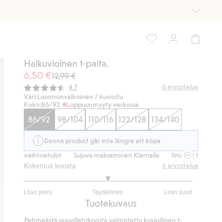
Haikuvioinen t-paita.
6,50 €
12,99 €
Keskimääräinen luokitus:
6
arvostelua
4.7
Väri:
Luonnonvalkoinen / kuvioitu
Koko:
86/92
Loppuunmyyty verkossa
86/92
98/104
110/116
122/128
134/140
Denna product går inte längre att köpa
mitusvaihtoehdot
Sujuva maksaminen Klarnalla
Ilmaiset toimitusvaih
Kokemus koosta
6
arvostelua
3
Liian pieni
Täydellinen
Liian suuri
/
Perustuu
Tuotekuvaus
5
6
Pehmeästä puuvillatrikoosta valmistettu kuviollinen t-