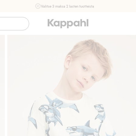
Valitse 3 maksa 2 lasten tuotteista
Ei Newbie. Ostaessasi 2 tuotetta tai enemmän. Voimassa 3-
16.8. asti myymälässä ja verkossa. Ei voi yhdistää muihin
alennuksiin tai tarjouksiin.
Osta nyt
Sujuva maksaminen Klarnalla
Ilmaiset toi