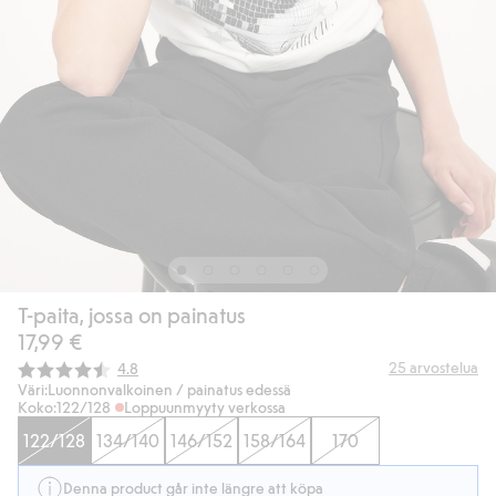
T-paita, jossa on painatus
17,99 €
Keskimääräinen luokitus:
25
arvostelua
4.8
Väri:
Luonnonvalkoinen / painatus edessä
Koko:
122/128
Loppuunmyyty verkossa
122/128
134/140
146/152
158/164
170
Denna product går inte längre att köpa