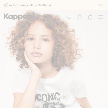
Valitse 3 maksa 2 lasten tuotteista
Ei Newbie. Ostaessasi 2 tuotetta tai enemmän. Voimassa 3-16.8. asti
myymälässä ja verkossa. Ei voi yhdistää muihin alennuksiin tai tarjouksiin.
Osta nyt