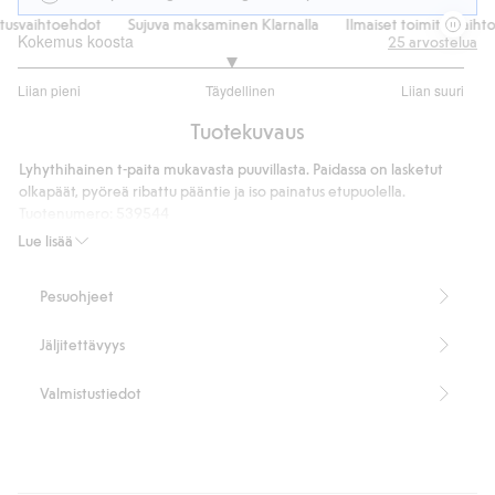
usvaihtoehdot
Sujuva maksaminen Klarnalla
Ilmaiset toimitusvaihtoe
Kokemus koosta
25
arvostelua
2.904761904761905
Liian pieni
Täydellinen
Liian suuri
/
Perustuu
5
Tuotekuvaus
21
ääneen
Lyhythihainen t-paita mukavasta puuvillasta. Paidassa on lasketut
olkapäät, pyöreä ribattu pääntie ja iso painatus etupuolella.
Tuotenumero
:
539544
Lue lisää
Pesuohjeet
Jäljitettävyys
Valmistustiedot