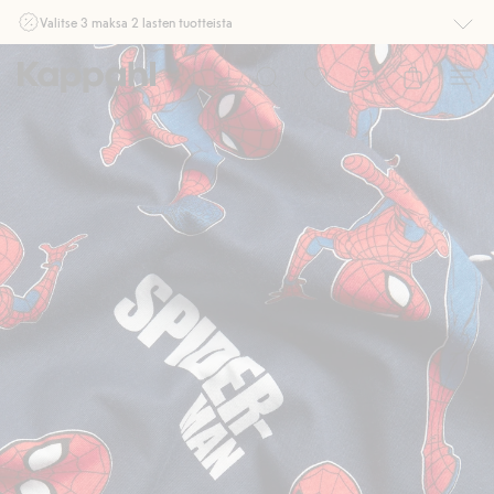
Valitse 3 maksa 2 lasten tuotteista
Ei Newbie. Ostaessasi 2 tuotetta tai enemmän. Voimassa 3-16.8. asti
myymälässä ja verkossa. Ei voi yhdistää muihin alennuksiin tai tarjouksiin.
Osta nyt