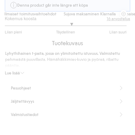
Denna product går inte längre att köpa
Ilmaiset toimitusvaihtoehdot
Sujuva maksaminen Klarnalla
Ilmaiset 
Kokemus koosta
16
arvostelua
3.181818181818182
Liian pieni
Täydellinen
Liian suuri
/
Perustuu
5
Tuotekuvaus
11
ääneen
Lyhythihainen t-paita, jossa on ylimitoitettu istuvuus. Valmistettu
pehmeästä puuvillasta. Hämähäkkimies-kuvio ja pyöreä, ribattu
pääntie.
Tuotenumero
:
498881
Lue lisää
Pesuohjeet
Jäljitettävyys
Valmistustiedot