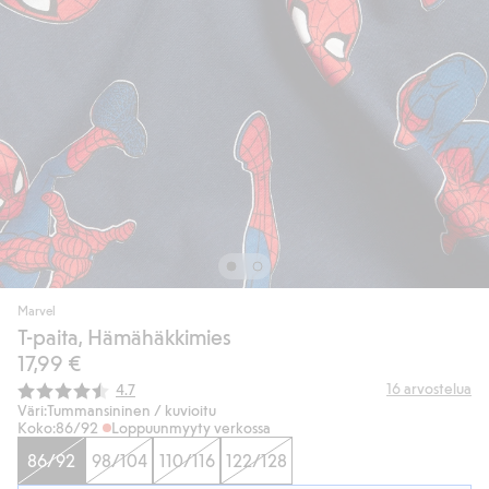
Marvel
T-paita, Hämähäkkimies
17,99 €
Keskimääräinen luokitus:
16
arvostelua
4.7
Väri:
Tummansininen / kuvioitu
Koko:
86/92
Loppuunmyyty verkossa
86/92
98/104
110/116
122/128