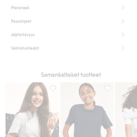
Tuotenumero
:
466672
Materiaali
Cotton in conversion -ohjelman luomupuuvilla – GOTS
Pesuohjeet
Jäljitettävyys
Valmistustiedot
Samankaltaiset tuotteet
T-paita, Lisää suosikkeihin
T-paita, Lisää su