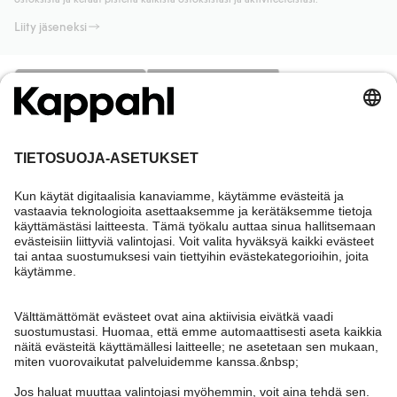
Liity jäseneksi
Tarvitsetko apua?
Asiakaspalvelu
Kappahl Club
Usein kysyttyä
Kirjaudu sisään
Meistä
Tilaus
Kappahl Club
Tietoa Kappahl Group
Ehdot & käytännöt
Ota yhteyttä
Jäsenyysehdot
Kestävä kehitys
Yleiset ostoehdot
Lisää meistä
Hae myymälä