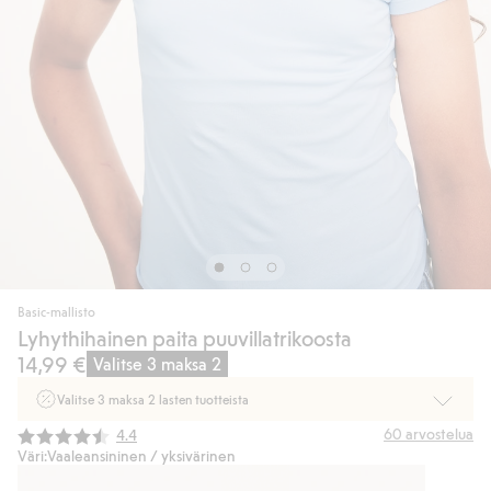
Basic-mallisto
Lyhythihainen paita puuvillatrikoosta
14,99 €
Valitse 3 maksa 2
Valitse 3 maksa 2 lasten tuotteista
Ei Newbie. Ostaessasi 2 tuotetta tai enemmän. Voimassa 3-16.8. asti
Keskimääräinen luokitus:
60
arvostelua
4.4
myymälässä ja verkossa. Ei voi yhdistää muihin alennuksiin tai tarjouksiin.
Väri:
Vaaleansininen / yksivärinen
Osta nyt