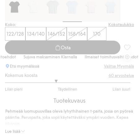
Koko:
Kokotaulukko
122/128
134/140
146/152
158/164
170
Osta
Lyhythi
oehdot
Sujuva maksaminen Klarnalla
Ilmaiset toimitusvaihtoehdot
Etsi myymälässä
Valitse Myymälä
Kokemus koosta
60
arvostelua
2.615384615384615
Liian pieni
Täydellinen
Liian suuri
/
Perustuu
5
Tuotekuvaus
52
ääneen
Pehmeää luomupuuvillaa oleva lyhythihainen t-paita, jossa on pyöreä
pääntie. Peruspaita, joka sopii käytettäväksi ympäri vuoden. Kapea
istuvuus.
Kapea istuvuus
Lue lisää
Sisältää 95 % luomupuuvillaa.