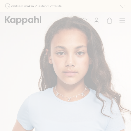
Valitse 3 maksa 2 lasten tuotteista
Ei Newbie. Ostaessasi 2 tuotetta tai enemmän. Voimassa 3-16.8. asti
myymälässä ja verkossa. Ei voi yhdistää muihin alennuksiin tai tarjouksiin.
Osta nyt