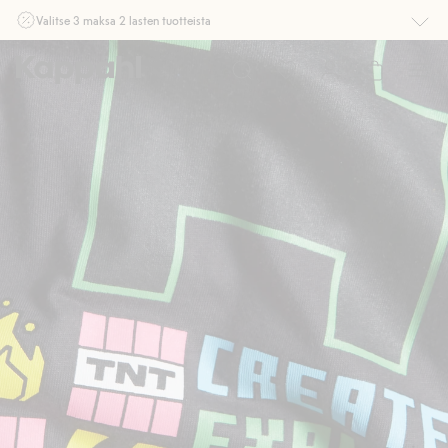
Valitse 3 maksa 2 lasten tuotteista
Ei Newbie. Ostaessasi 2 tuotetta tai enemmän. Voimassa 3-16.8. asti
myymälässä ja verkossa. Ei voi yhdistää muihin alennuksiin tai tarjouksiin.
Osta nyt