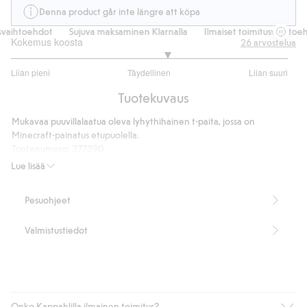
Denna product går inte längre att köpa
aihtoehdot
Sujuva maksaminen Klarnalla
Ilmaiset toimitusvaihtoehdo
Kokemus koosta
26
arvostelua
3.260869565217391
Liian pieni
Täydellinen
Liian suuri
/
Perustuu
5
Tuotekuvaus
23
ääneen
Mukavaa puuvillalaatua oleva lyhythihainen t-paita, jossa on
Minecraft-painatus etupuolella.
Tuotenumero
:
377390
Lue lisää
Pesuohjeet
Valmistustiedot
Onko Kappahlilla ilmainen toimitus?