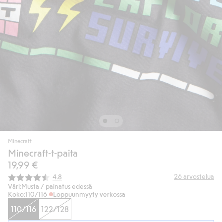
Minecraft
Minecraft-t-paita
19,99 €
Keskimääräinen luokitus:
26
arvostelua
4.8
Väri:
Musta / painatus edessä
Koko:
110/116
Loppuunmyyty verkossa
110/116
122/128