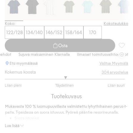
Koko:
Kokotaulukko
122/128
134/140
146/152
158/164
170
Osta
Lyhythi
dot
Sujuva maksaminen Klarnalla
Ilmaiset toimitusvaihtoehdot
S
Etsi myymälässä
Valitse Myymälä
Kokemus koosta
304
arvostelua
3.019417475728155
Liian pieni
Täydellinen
Liian suuri
/
Perustuu
5
Tuotekuvaus
206
ääneen
Mukavasta 100 % luomupuuvillasta valmistettu lyhythihainen perus-t-
paita. T-paidassa on suora istuvuus. Pyöreä pääntie resorireunalla.
Suora istuvuus
Sisältää 100 % muuntopuuvillaa.
Lue lisää
Tuotenumero
:
371906