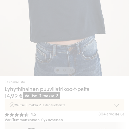
Basic-mallisto
Lyhythihainen puuvillatrikoo-t-paita
14,99 €
Valitse 3 maksa 2
Valitse 3 maksa 2 lasten tuotteista
Ei Newbie. Ostaessasi 2 tuotetta tai enemmän. Voimassa 3-16.8. asti
Keskimääräinen luokitus:
304
arvostelua
4.6
myymälässä ja verkossa. Ei voi yhdistää muihin alennuksiin tai tarjouksiin.
Väri:
Tummansininen / yksivärinen
Osta nyt