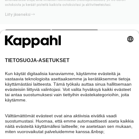
Lue lisää
ostoksista ja keräät pisteitä kaikista ostoksistasi ja aktiviteeteistasi.
Liity jäseneksi
Tarvitsetko apua?
Asiakaspalvelu
Kappahl Club
Usein kysyttyä
Kirjaudu sisään
Meistä
Tilaus
Kappahl Club
Tietoa Kappahl Group
Ehdot & käytännöt
Ota yhteyttä
Jäsenyysehdot
Kestävä kehitys
Yleiset ostoehdot
Lisää meistä