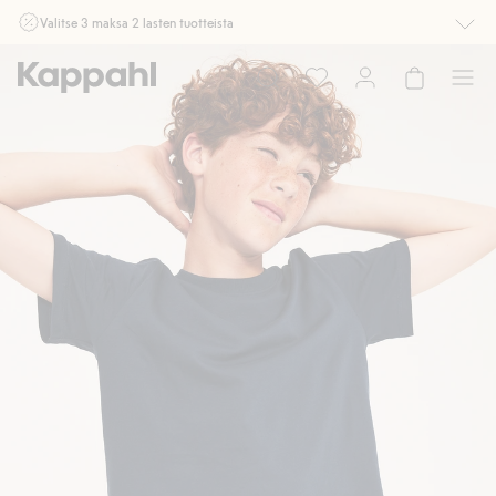
Valitse 3 maksa 2 lasten tuotteista
Ei Newbie. Ostaessasi 2 tuotetta tai enemmän. Voimassa 3-16.8. asti
myymälässä ja verkossa. Ei voi yhdistää muihin alennuksiin tai tarjouksiin.
Osta nyt