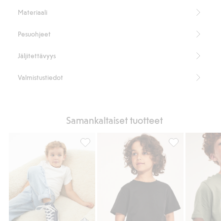
Cotton in conversion -ohjelman luomupuuvilla – GOTS
Materiaali
Pesuohjeet
Jäljitettävyys
Valmistustiedot
Samankaltaiset tuotteet
Puuvillatrikoota oleva lyhythihainen t-pait
Puuvillatrikoota