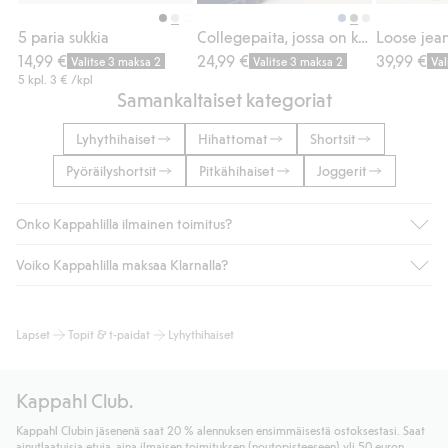
Osta
Osta
5 paria sukkia
Collegepaita, jossa on kohokuvioitu tekstipainatus
Loose jean
14,99 €
24,99 €
39,99 €
Valitse 3 maksa 2
Valitse 3 maksa 2
Val
5 kpl.
3 €
/kpl
Samankaltaiset kategoriat
Lyhythihaiset
Hihattomat
Shortsit
Pyöräilyshortsit
Pitkähihaiset
Joggerit
Onko Kappahlilla ilmainen toimitus?
Voiko Kappahlilla maksaa Klarnalla?
Jos olet Kappahl Clubin jäsen, saat aina ilmaisen toimituksen
myymälään tai yli 50 euron ostoksiin, kun valitset toimituksen
noutopisteeseen tai pakettiautomaattiin (ei koske
Kyllä. Yhteistyössä Klarnan kanssa tarjoamme sujuvat
Lapset
Topit & t-paidat
Lyhythihaiset
kotiinkuljetusta). Toimituskulut poistuvat automaattisesti, kun
maksutavat, kuten laskun, sekä muita maksuvaihtoehtoja.
olet kirjautunut sisään ja tunnistautunut jäseneksi.
Kassalla annettujen tietojen myötä hyväksyt Klarnan ehdot.
Muussa tapauksessa toimitus maksaa 4,99 € PostNordin
Klikkaamalla “Maksa tilaus” hyväksyt Kappahlin yleiset ehdot.
Kappahl Club.
noutopisteeseen tai pakettiautomaattiin ja PostNordin
Lisätietoja Klarnan maksuehdoista
(ulkoinen linkki).
kotiinkuljetuksella 6,99 €, riippumatta ostosummasta.
Kappahl Clubin jäsenenä saat 20 % alennuksen ensimmäisestä ostoksestasi. Saat
Lue lisää
ainutlaatuisia etuja, aina ilmaisen toimituksen (noutopisteeseen) yli 50 euron