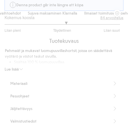
Denna product går inte längre att köpa
vaihtoehdot
Sujuva maksaminen Klarnalla
Ilmaiset toimitusvaihtoehd
Kokemus koosta
84
arvostelua
3.126984126984127
Liian pieni
Täydellinen
Liian suuri
/
Perustuu
5
Tuotekuvaus
63
ääneen
Pehmeät ja mukavat luomupuuvillashortsit, joissa on säädettävä
vyötärö ja viistot taskut sivuilla.
Sisältää 100 % luomupuuvillaa.
Tuotenumero
:
438747
Lue lisää
Luomupuuvilla – GOTS
Materiaali
Pesuohjeet
Jäljitettävyys
Valmistustiedot