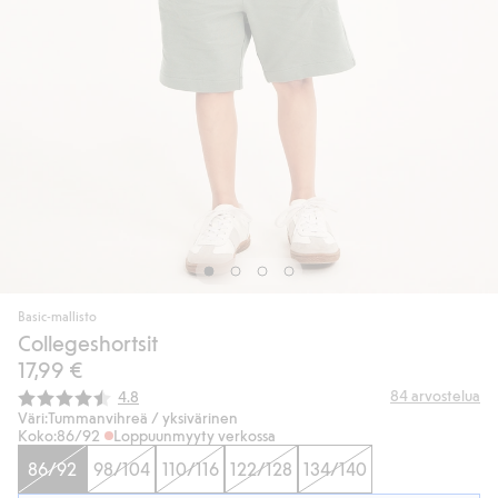
Basic-mallisto
Collegeshortsit
17,99 €
Keskimääräinen luokitus:
84
arvostelua
4.8
Väri:
Tummanvihreä / yksivärinen
Koko:
86/92
Loppuunmyyty verkossa
86/92
98/104
110/116
122/128
134/140