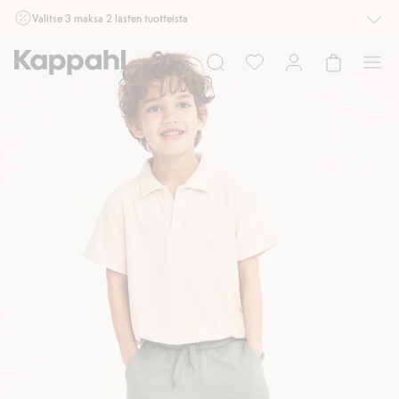
Valitse 3 maksa 2 lasten tuotteista
Ei Newbie. Ostaessasi 2 tuotetta tai enemmän. Voimassa 3-16.8. asti
myymälässä ja verkossa. Ei voi yhdistää muihin alennuksiin tai tarjouksiin.
Osta nyt