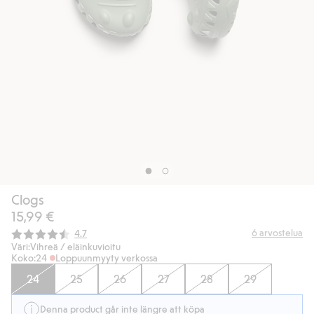
Clogs
15,99 €
Keskimääräinen luokitus:
6
arvostelua
4.7
Väri:
Vihreä / eläinkuvioitu
Koko:
24
Loppuunmyyty verkossa
24
25
26
27
28
29
Denna product går inte längre att köpa