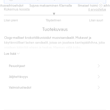
itusvaihtoehdot
Sujuva maksaminen Klarnalla
Ilmaiset toimitusvaiht
Kokemus koosta
6
arvostelua
3
Liian pieni
Täydellinen
Liian suuri
/
Perustuu
5
Tuotekuvaus
5
ääneen
Clogs-malliset krokotiilikuvioidut muovisandaalit. Mukavat ja
käytännölliset lasten sandaalit, joissa on joustava kantapäähihna, joka
voidaan kääntää eteen ja taakse. Hieman väljä koko.
Lue lisää
Sisämitat:
Koko 24 – 15 cm
Pesuohjeet
Koko 25–16,1 cm
Koko 26–16,8 cm
Jäljitettävyys
Koko 27 – 17 cm
Koko 28–17,8 cm
Koko 29–18,5 cm
Valmistustiedot
Tuotenumero
:
424994