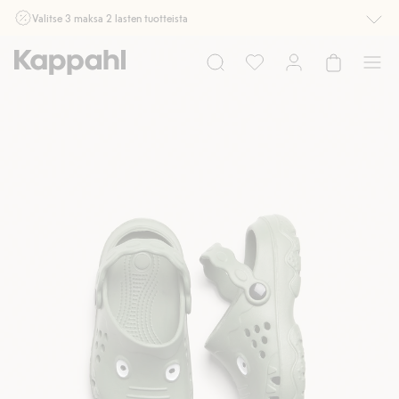
Valitse 3 maksa 2 lasten tuotteista
Ei Newbie. Ostaessasi 2 tuotetta tai enemmän. Voimassa 3-16.8. asti
myymälässä ja verkossa. Ei voi yhdistää muihin alennuksiin tai tarjouksiin.
Osta nyt