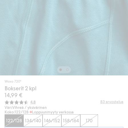
Woxo 720°
Bokserit 2 kpl
14,99 €
Keskimääräinen luokitus:
83
arvostelua
4.8
Väri:
Vihreä / yksivärinen
Koko:
122/128
Loppuunmyyty verkossa
122/128
134/140
146/152
158/164
170