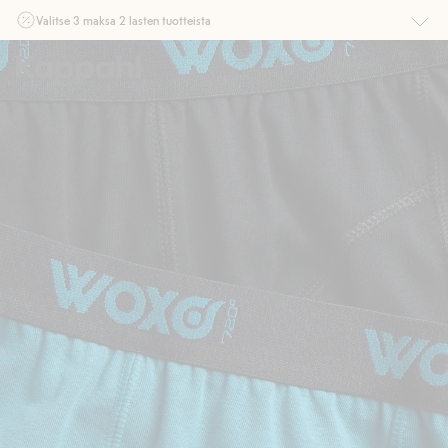
Valitse 3 maksa 2 lasten tuotteista
Ei Newbie. Ostaessasi 2 tuotetta tai enemmän. Voimassa 3-16.8. asti
myymälässä ja verkossa. Ei voi yhdistää muihin alennuksiin tai tarjouksiin.
Osta nyt