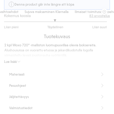
Denna product går inte längre att köpa
ihtoehdot
Sujuva maksaminen Klarnalla
Ilmaiset toimitusvaihtoehdot
Kokemus koosta
83
arvostelua
2.968253968253968
Liian pieni
Täydellinen
Liian suuri
/
Perustuu
5
Tuotekuvaus
63
ääneen
2 kpl Woxo 720° -malliston luomupuuvillaa olevia boksereita.
Alushousuissa on vuorattu etuosa ja jakardikudotulla logolla
viimeistelty leveä joustonauha vyötäröllä.
Sisältää 95 % luomupuuvillaa.
Lue lisää
Tuotenumero
:
451666
Organic cotton
Materiaali
Pesuohjeet
Jäljitettävyys
Valmistustiedot