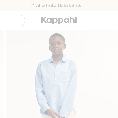
Valitse 3 maksa 2 lasten tuotteista
Ei Newbie. Ostaessasi 2 tuotetta tai enemmän. Voimassa 3-
16.8. asti myymälässä ja verkossa. Ei voi yhdistää muihin
alennuksiin tai tarjouksiin.
Osta nyt
Sujuva maksaminen Klarnalla
Ilmaiset toimitu