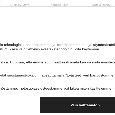
i.
50
Usein kysyttyä
Kappahl Club
Kestävä kehitys
Tilaus
Jäsenyysehdot
Tule meille töihin
Ota yhteyttä
Lehdistö & uutise
Hae myymälä
Saavutettavuus
Tarkista lahjakortin
saldo
Personal styling
Peru ostoksesi