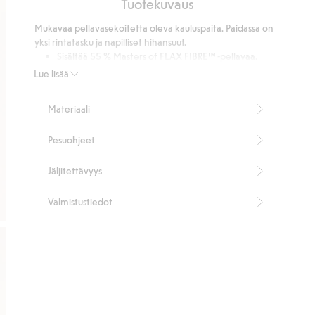
Tuotekuvaus
5
22
Mukavaa pellavasekoitetta oleva kauluspaita. Paidassa on
ääneen
yksi rintatasku ja napilliset hihansuut.
Sisältää 55 % Masters of FLAX FIBRE™ -pellavaa.
Tuotenumero
:
423012
Lue lisää
Masters of FLAX FIBRE™ Blend
Materiaali
Pesuohjeet
Jäljitettävyys
Valmistustiedot