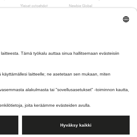
Yleiset ostoehdot
Newbie Global
Tietosuojaseloste
Affiliate
t
Evästekäytäntö
Opiskelija-alennus
Ehdot #YesKappahl
#YesNewbie