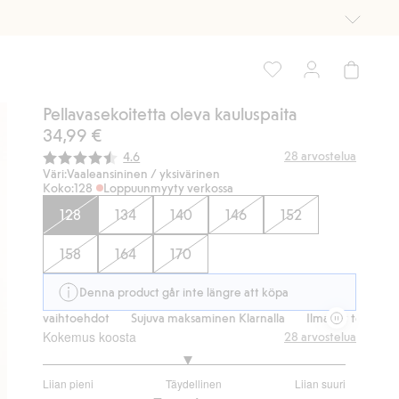
Pellavasekoitetta oleva kauluspaita
34,99 €
Keskimääräinen luokitus:
28
arvostelua
4.6
Väri:
Vaaleansininen / yksivärinen
Koko:
128
Loppuunmyyty verkossa
128
134
140
146
152
158
164
170
Denna product går inte längre att köpa
svaihtoehdot
Sujuva maksaminen Klarnalla
Ilmaiset toimitusvaihtoe
Kokemus koosta
28
arvostelua
2.909090909090909
Liian pieni
Täydellinen
Liian suuri
/
Perustuu