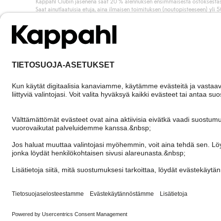
Kappahl Clubin jäsenenä saat 20 % alennuksen ensimmäisestä ostoksestas
Saat ainutlaatuisia etuja, aina ilmaisen toimituksen (noutopisteeseen) yli 
euron ostoksista ja keräät pisteitä kaikista ostoksistasi ja aktiviteeteistasi.
Liity jäseneksi
Finland
Vaihda maata
Cookies