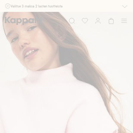
Valitse 3 maksa 2 lasten tuotteista
Ei Newbie. Ostaessasi 2 tuotetta tai enemmän. Voimassa 3-16.8. asti
myymälässä ja verkossa. Ei voi yhdistää muihin alennuksiin tai tarjouksiin.
Osta nyt