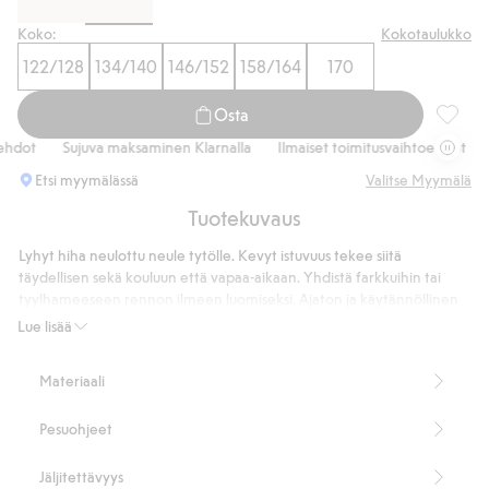
Koko:
Kokotaulukko
122/128
134/140
146/152
158/164
170
Osta
Lyhythi
dot
Sujuva maksaminen Klarnalla
Ilmaiset toimitusvaihtoehdot
Su
Etsi myymälässä
Valitse Myymälä
Tuotekuvaus
Lyhyt hiha neulottu neule tytölle. Kevyt istuvuus tekee siitä
täydellisen sekä kouluun että vapaa-aikaan. Yhdistä farkkuihin tai
tyylhameeseen rennon ilmeen luomiseksi. Ajaton ja käytännöllinen
neule, joka sopii täydellisesti vaatekaappiin.
Lue lisää
Lyhythihainen malli
Poolokaulus
Materiaali
Tuotenumero
:
914713
Kierrätettyä polyesteria sisältävä sekoitekangas
Pesuohjeet
Jäljitettävyys