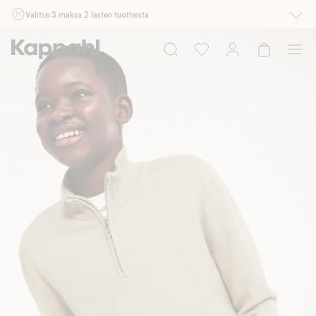
Valitse 3 maksa 2 lasten tuotteista
Ei Newbie. Ostaessasi 2 tuotetta tai enemmän. Voimassa 3-16.8. asti
myymälässä ja verkossa. Ei voi yhdistää muihin alennuksiin tai tarjouksiin.
Osta nyt