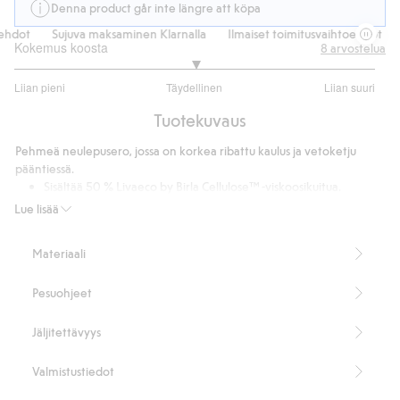
Denna product går inte längre att köpa
hdot
Sujuva maksaminen Klarnalla
Ilmaiset toimitusvaihtoehdot
S
Kokemus koosta
8
arvostelua
3
Liian pieni
Täydellinen
Liian suuri
/
Perustuu
5
Tuotekuvaus
5
ääneen
Pehmeä neulepusero, jossa on korkea ribattu kaulus ja vetoketju
pääntiessä.
Sisältää 50 % Livaeco by Birla Cellulose™ -viskoosikuitua.
Tuotenumero
:
527820
Lue lisää
Materiaali
Pesuohjeet
Jäljitettävyys
Valmistustiedot