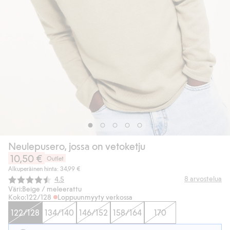
Neulepusero, jossa on vetoketju
10,50 €
Outlet
Alkuperäinen hinta: 34,99 €
Keskimääräinen luokitus:
8
arvostelua
4.5
Väri:
Beige / meleerattu
Koko:
122/128
Loppuunmyyty verkossa
122/128
134/140
146/152
158/164
170