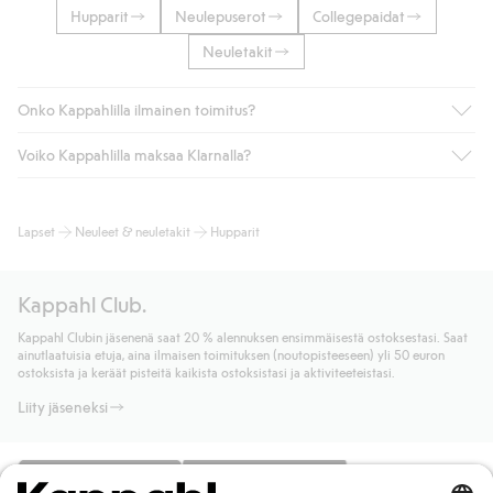
Hupparit
Neulepuserot
Collegepaidat
Neuletakit
Onko Kappahlilla ilmainen toimitus?
Voiko Kappahlilla maksaa Klarnalla?
Jos olet Kappahl Clubin jäsen, saat aina ilmaisen toimituksen
myymälään tai yli 50 euron ostoksiin, kun valitset toimituksen
noutopisteeseen tai pakettiautomaattiin (ei koske
Kyllä. Yhteistyössä Klarnan kanssa tarjoamme sujuvat
Lapset
Neuleet & neuletakit
Hupparit
kotiinkuljetusta). Toimituskulut poistuvat automaattisesti, kun
maksutavat, kuten laskun, sekä muita maksuvaihtoehtoja.
olet kirjautunut sisään ja tunnistautunut jäseneksi.
Kassalla annettujen tietojen myötä hyväksyt Klarnan ehdot.
Muussa tapauksessa toimitus maksaa 4,99 € PostNordin
Klikkaamalla “Maksa tilaus” hyväksyt Kappahlin yleiset ehdot.
Kappahl Club.
noutopisteeseen tai pakettiautomaattiin ja PostNordin
Lisätietoja Klarnan maksuehdoista
(ulkoinen linkki).
kotiinkuljetuksella 6,99 €, riippumatta ostosummasta.
Kappahl Clubin jäsenenä saat 20 % alennuksen ensimmäisestä ostoksestasi. Saat
Lue lisää
ainutlaatuisia etuja, aina ilmaisen toimituksen (noutopisteeseen) yli 50 euron
Lue lisää
ostoksista ja keräät pisteitä kaikista ostoksistasi ja aktiviteeteistasi.
Liity jäseneksi