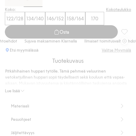
Koko:
Kokotaulukko
122/128
134/140
146/152
158/164
170
Osta
Veluuri
oehdot
Sujuva maksaminen Klarnalla
Ilmaiset toimitusvaihtoehdot
Etsi myymälässä
Valitse Myymälä
Tuotekuvaus
Pitkähihainen huppari tytölle. Tämä pehmeä veluurinen
vetoketjullinen huppari sopii täydellisesti sekä kouluun että vapaa-
aikaan. Mukavan istuvuutensa ja käytännöllisten taskujensa ansiosta
siitä tulee nopeasti suosikki. Siinä on miellyttävä puuvillavuori, joka
Lue lisää
tuntuu ihanalta ihoa vasten. Yhdistä farkkuihin tai leggingseihin
rennon lookin luomiseksi.
Materiaali
Vetoketju edessä
Huppu kiristysnyörillä
Pesuohjeet
Tuotenumero
:
914747
Kierrätettyä polyesteria sisältävä sekoitekangas
Jäljitettävyys