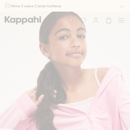
Valitse 3 maksa 2 lasten tuotteista
Ei Newbie. Ostaessasi 2 tuotetta tai enemmän. Voimassa 3-16.8. asti
myymälässä ja verkossa. Ei voi yhdistää muihin alennuksiin tai tarjouksiin.
Osta nyt