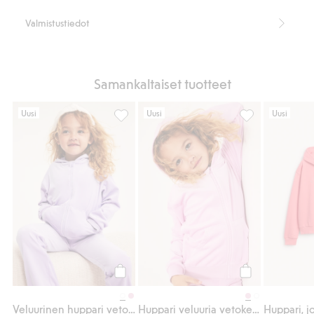
Valmistustiedot
Samankaltaiset tuotteet
Uusi
Uusi
Uusi
Veluurinen huppari vetoketjulla, Lisää suos
Huppari veluuria
Osta
Osta
Veluurinen huppari vetoketjulla
Huppari veluuria vetoketjulla