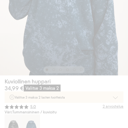
Kuviollinen huppari
34,99 €
Valitse 3 maksa 2
Valitse 3 maksa 2 lasten tuotteista
Ei Newbie. Ostaessasi 2 tuotetta tai enemmän. Voimassa 3-16.8. asti
Keskimääräinen luokitus:
2
arvostelua
5.0
myymälässä ja verkossa. Ei voi yhdistää muihin alennuksiin tai tarjouksiin.
Väri:
Tummansininen / kuvioitu
Osta nyt