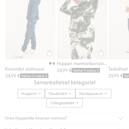
Osta
Osta
Huppari marmorikuvioinnilla
Kuvioidut olohousut
Taskullise
34,99 €
Valitse 3 maksa 2
34,99 €
29,99 €
Valitse 3 maksa 2
Val
Samankaltaiset kategoriat
Hupparit
Neuletakit
Neulepuserot
Collegepaidat
Onko Kappahlilla ilmainen toimitus?