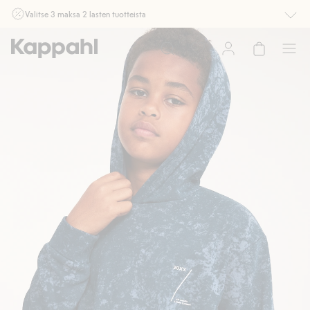
Valitse 3 maksa 2 lasten tuotteista
Ei Newbie. Ostaessasi 2 tuotetta tai enemmän. Voimassa 3-16.8. asti
myymälässä ja verkossa. Ei voi yhdistää muihin alennuksiin tai tarjouksiin.
Osta nyt