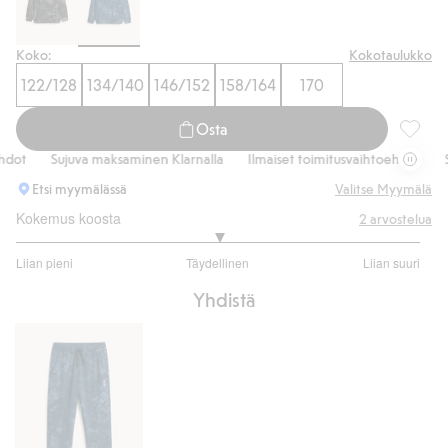
Koko:
Kokotaulukko
122/128
134/140
146/152
158/164
170
Osta
Kuvioll
t
Sujuva maksaminen Klarnalla
Ilmaiset toimitusvaihtoehdot
Suju
Etsi myymälässä
Valitse Myymälä
Kokemus koosta
2
arvostelua
3
Liian pieni
Täydellinen
Liian suuri
/
Perustuu
5
Yhdistä
2
ääneen