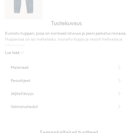
Tuotekuvaus
Kuvioidut
olohousut
Kuvioitu huppari, jossa on normaali istuvuus ja pieni painatus rinnassa.
Hupparissa on iso mahatasku, vuorattu huppu ja resorit helmassa ja
hihansuissa.
Tuotenumero
:
909457
Lue lisää
Materiaali
Pesuohjeet
Jäljitettävyys
Valmistustiedot
Samankaltaiset tuotteet