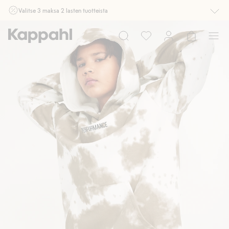
Valitse 3 maksa 2 lasten tuotteista
Ei Newbie. Ostaessasi 2 tuotetta tai enemmän. Voimassa 3-16.8. asti
myymälässä ja verkossa. Ei voi yhdistää muihin alennuksiin tai tarjouksiin.
Osta nyt