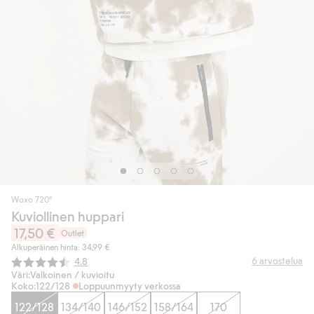
Woxo 720°
Kuviollinen huppari
17,50 €
Outlet
Alkuperäinen hinta: 34,99 €
Keskimääräinen luokitus:
6
arvostelua
4.8
Väri:
Valkoinen / kuvioitu
Koko:
122/128
Loppuunmyyty verkossa
122/128
134/140
146/152
158/164
170