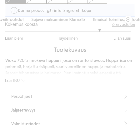
Denna product går inte längre att köpa
vaihtoehdot
Sujuva maksaminen Klarnalla
Ilmaiset toimitusvaihtoehd
Kokemus koosta
6
arvostelua
4
Liian pieni
Täydellinen
Liian suuri
/
Perustuu
5
Tuotekuvaus
4
ääneen
Woxo 720°:n mukava huppari, jossa on rento istuvuus. Hupparissa on
pehmeä, harjattu sisäpuoli, suuri vuorellinen huppu ja mahatasku.
Resorit hihansuissa ja helmassa. Pieni painatus sekä edessä että
takana.
Lue lisää
Tuotenumero
:
828947
Pesuohjeet
Jäljitettävyys
Valmistustiedot