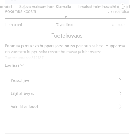
ehdot
Sujuva maksaminen Klarnalla
Ilmaiset toimitusvaihtoehdot
Kokemus koosta
7
arvostelua
3
Liian pieni
Täydellinen
Liian suuri
/
Perustuu
5
Tuotekuvaus
5
ääneen
Pehmeä ja mukava huppari, jossa on iso painatus selässä. Hupparissa
on vuorattu huppu sekä resorit helmassa ja hihansuissa.
Tuotenumero
:
512137
Lue lisää
Pesuohjeet
Jäljitettävyys
Valmistustiedot