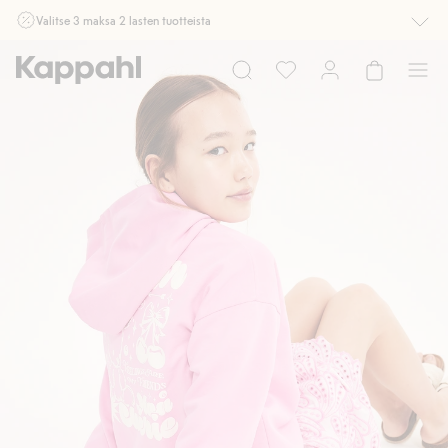
Valitse 3 maksa 2 lasten tuotteista
Ei Newbie. Ostaessasi 2 tuotetta tai enemmän. Voimassa 3-16.8. asti
myymälässä ja verkossa. Ei voi yhdistää muihin alennuksiin tai tarjouksiin.
Osta nyt