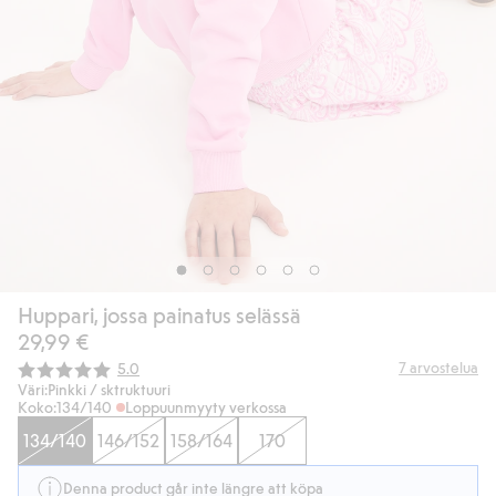
Huppari, jossa painatus selässä
29,99 €
Keskimääräinen luokitus:
7
arvostelua
5.0
Väri:
Pinkki / sktruktuuri
Koko:
134/140
Loppuunmyyty verkossa
134/140
146/152
158/164
170
Denna product går inte längre att köpa