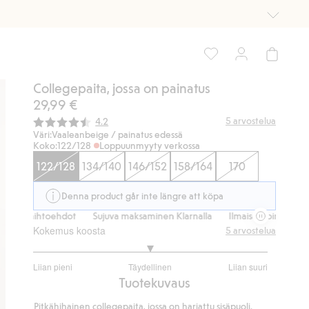
Collegepaita, jossa on painatus
29,99 €
Keskimääräinen luokitus:
5
arvostelua
4.2
Väri:
Vaaleanbeige / painatus edessä
Koko:
122/128
Loppuunmyyty verkossa
122/128
134/140
146/152
158/164
170
Denna product går inte längre att köpa
tusvaihtoehdot
Sujuva maksaminen Klarnalla
Ilmaiset toimitusvaihto
Kokemus koosta
5
arvostelua
3
Liian pieni
Täydellinen
Liian suuri
/
Perustuu
Tuotekuvaus
5
4
Pitkähihainen collegepaita, jossa on harjattu sisäpuoli.