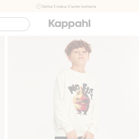
Valitse 3 maksa 2 lasten tuotteista
Ei Newbie. Ostaessasi 2 tuotetta tai enemmän. Voimassa 3-
16.8. asti myymälässä ja verkossa. Ei voi yhdistää muihin
alennuksiin tai tarjouksiin.
Osta nyt
Sujuva maksaminen Klarnalla
Ilmaiset toimi