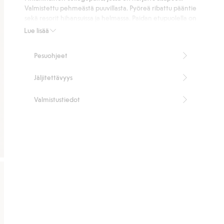
ääneen
Valmistettu pehmeästä puuvillasta. Pyöreä ribattu pääntie
sekä resorit hihansuissa ja helmassa. Paidan etupuolella on
suurikokoinen painatus.
Lue lisää
Tuotenumero
:
826438
Pesuohjeet
Jäljitettävyys
Valmistustiedot