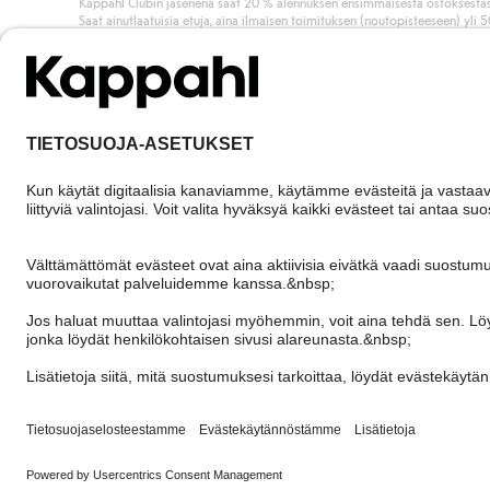
Kappahl Clubin jäsenenä saat 20 % alennuksen ensimmäisestä ostoksestas
Saat ainutlaatuisia etuja, aina ilmaisen toimituksen (noutopisteeseen) yli 
euron ostoksista ja keräät pisteitä kaikista ostoksistasi ja aktiviteeteistasi.
Liity jäseneksi
Finland
Vaihda maata
Cookies