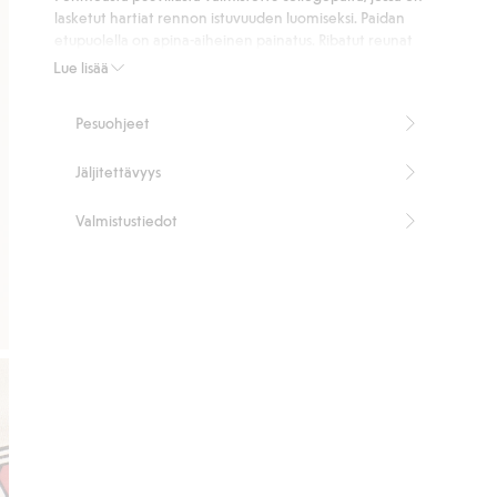
ääneen
lasketut hartiat rennon istuvuuden luomiseksi. Paidan
etupuolella on apina-aiheinen painatus. Ribatut reunat
pääntiessä, hihansuissa ja helmassa.
Lue lisää
Tuotenumero
:
478107
Pesuohjeet
Jäljitettävyys
Valmistustiedot