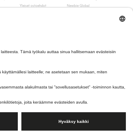
Yleiset ostoehdot
Newbie Global
Tietosuojaseloste
Affiliate
t
Evästekäytäntö
Opiskelija-alennus
Ehdot #YesKappahl
#YesNewbie