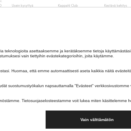
i.
50
Usein kysyttyä
Kappahl Club
Kestävä kehitys
Tilaus
Jäsenyysehdot
Tule meille töihin
Ota yhteyttä
Lehdistö & uutise
Hae myymälä
Saavutettavuus
Tarkista lahjakortin
saldo
Personal styling
Peru ostoksesi