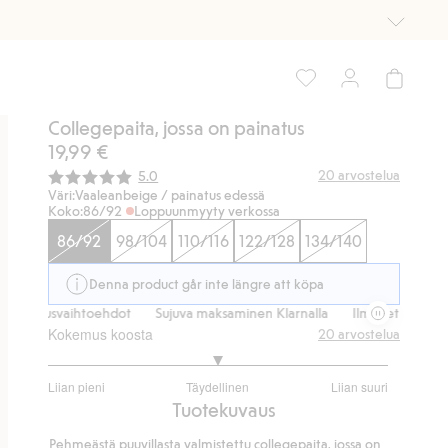
Collegepaita, jossa on painatus
19,99 €
Keskimääräinen luokitus:
20
arvostelua
5.0
Väri:
Vaaleanbeige / painatus edessä
Koko:
86/92
Loppuunmyyty verkossa
86/92
98/104
110/116
122/128
134/140
Denna product går inte längre att köpa
itusvaihtoehdot
Sujuva maksaminen Klarnalla
Ilmaiset toimitusvaih
Kokemus koosta
20
arvostelua
3
Liian pieni
Täydellinen
Liian suuri
/
Perustuu
Tuotekuvaus
5
17
Pehmeästä puuvillasta valmistettu collegepaita, jossa on