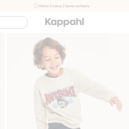
Valitse 3 maksa 2 lasten tuotteista
Ei Newbie. Ostaessasi 2 tuotetta tai enemmän. Voimassa 3-
16.8. asti myymälässä ja verkossa. Ei voi yhdistää muihin
alennuksiin tai tarjouksiin.
Osta nyt
Sujuva maksaminen Klarnalla
Ilmaiset toim