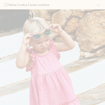
Valitse 3 maksa 2 lasten tuotteista
Ei Newbie. Ostaessasi 2 tuotetta tai enemmän. Voimassa 3-16.8. asti
myymälässä ja verkossa. Ei voi yhdistää muihin alennuksiin tai tarjouksiin.
Osta nyt