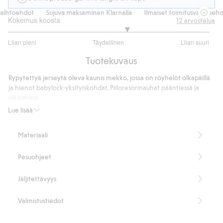
ihtoehdot
Sujuva maksaminen Klarnalla
Ilmaiset toimitusvaihtoehdot
Kokemus koosta
12
arvostelua
3.363636363636364
Liian pieni
Täydellinen
Liian suuri
/
Perustuu
5
Tuotekuvaus
11
ääneen
Rypytettyä jerseytä oleva kaunis mekko, jossa on röyhelöt olkapäillä
ja hienot babylock-yksityiskohdat. Piiloresorinauhat pääntiessä ja
olkaimissa.
99 % kierrätettyä polyesteriä.
Lue lisää
Tuotenumero
:
445726
Kierrätetty polyesteri
Materiaali
Pesuohjeet
Jäljitettävyys
Valmistustiedot