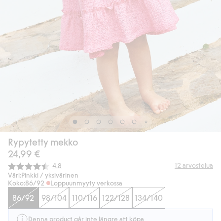
Rypytetty mekko
24,99 €
Keskimääräinen luokitus:
12
arvostelua
4.8
Väri:
Pinkki / yksivärinen
Koko:
86/92
Loppuunmyyty verkossa
86/92
98/104
110/116
122/128
134/140
Denna product går inte längre att köpa