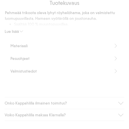
5
Tuotekuvaus
55
ääneen
Pehmeää trikoota oleva lyhyt röyhelöhame, joka on valmistettu
luomupuuvillasta. Hameen vyötäröllä on joustonauha.
Sisältää 100 % muuntopuuvillaa.
Tuotenumero
:
311266
Lue lisää
Cotton in conversion -ohjelman luomupuuvilla – GOTS
Materiaali
Pesuohjeet
Valmistustiedot
Onko Kappahlilla ilmainen toimitus?
Voiko Kappahlilla maksaa Klarnalla?
Jos olet Kappahl Clubin jäsen, saat aina ilmaisen toimituksen
myymälään tai yli 50 euron ostoksiin, kun valitset toimituksen