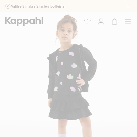
Valitse 3 maksa 2 lasten tuotteista
Ei Newbie. Ostaessasi 2 tuotetta tai enemmän. Voimassa 3-16.8. asti
myymälässä ja verkossa. Ei voi yhdistää muihin alennuksiin tai tarjouksiin.
Osta nyt