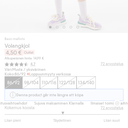
Basic-mallisto
Volangkjol
4,50 €
Outlet
Alkuperäinen hinta: 14,99 €
Keskimääräinen luokitus:
72
arvostelua
4.7
Väri:
Musta / yksivärinen
Koko:
86/92
Loppuunmyyty verkossa
86/92
98/104
110/116
122/128
134/140
Denna product går inte längre att köpa
itusvaihtoehdot
Sujuva maksaminen Klarnalla
Ilmaiset toimitusvaiht
Kokemus koosta
72
arvostelua
3
Liian pieni
Täydellinen
Liian suuri
/
Perustuu