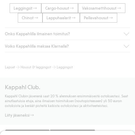
Leggingsit
Cargo-housut
Vakosamettihousut
Chinot
Lappuhaalarit
Pellavahousut
Onko Kappahlilla ilmainen toimitus?
Voiko Kappahlilla maksaa Klarnalla?
Jos olet Kappahl Clubin jäsen, saat aina ilmaisen toimituksen
myymälään tai yli 50 euron ostoksiin, kun valitset toimituksen
noutopisteeseen tai pakettiautomaattiin (ei koske
Kyllä. Yhteistyössä Klarnan kanssa tarjoamme sujuvat
Lapset
Housut & leggingsit
Leggingsit
kotiinkuljetusta). Toimituskulut poistuvat automaattisesti, kun
maksutavat, kuten laskun, sekä muita maksuvaihtoehtoja.
olet kirjautunut sisään ja tunnistautunut jäseneksi.
Kassalla annettujen tietojen myötä hyväksyt Klarnan ehdot.
Muussa tapauksessa toimitus maksaa 4,99 € PostNordin
Klikkaamalla “Maksa tilaus” hyväksyt Kappahlin yleiset ehdot.
Kappahl Club.
noutopisteeseen tai pakettiautomaattiin ja PostNordin
Lisätietoja Klarnan maksuehdoista
(ulkoinen linkki).
kotiinkuljetuksella 6,99 €, riippumatta ostosummasta.
Kappahl Clubin jäsenenä saat 20 % alennuksen ensimmäisestä ostoksestasi. Saat
Lue lisää
ainutlaatuisia etuja, aina ilmaisen toimituksen (noutopisteeseen) yli 50 euron
Lue lisää
ostoksista ja keräät pisteitä kaikista ostoksistasi ja aktiviteeteistasi.
Liity jäseneksi