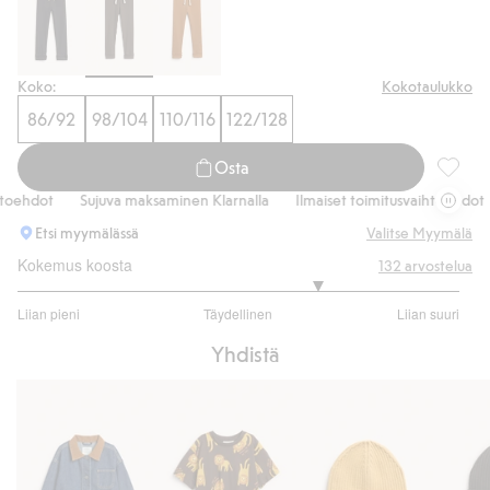
Koko:
Kokotaulukko
86/92
98/104
110/116
122/128
Osta
Ribatut
ehdot
Sujuva maksaminen Klarnalla
Ilmaiset toimitusvaihtoehdot
Etsi myymälässä
Valitse Myymälä
Kokemus koosta
132
arvostelua
3.720720720720721
Liian pieni
Täydellinen
Liian suuri
/
Perustuu
5
Yhdistä
111
ääneen