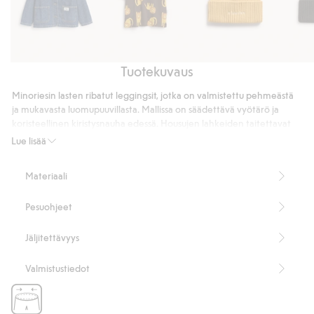
Tuotekuvaus
Farkkupusero
Kuviollinen
Neulepipo,
Neulep
t-
jossa
jossa
Minoriesin lasten ribatut leggingsit, jotka on valmistettu pehmeästä
paita.
on
on
ja mukavasta luomupuuvillasta. Mallissa on säädettävä vyötärö ja
tupsu
tupsu
koristeellinen kiristysnauha edessä. Housujen lahkeiden taitettavat
resorit tarjoavat kätevän kasvuvaran, jonka ansiosta vaatetta voidaan
Lue lisää
käyttää pidempään lapsen kasvaessa.
Sisältää 95 % luomupuuvillaa.
Materiaali
Tuotenumero
:
451955
Luomupuuvilla – GOTS
Pesuohjeet
Jäljitettävyys
Valmistustiedot