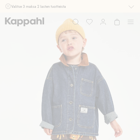
Valitse 3 maksa 2 lasten tuotteista
Ei Newbie. Ostaessasi 2 tuotetta tai enemmän. Voimassa 3-16.8. asti
myymälässä ja verkossa. Ei voi yhdistää muihin alennuksiin tai tarjouksiin.
Osta nyt