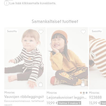
Lue lisää klikkaamalla kuvakkeita.
Samankaltaiset tuotteet
Suosittu
Suosittu
Vauvojen ribbileggingsit, Lisää suosikkeihi
Leijonakuvioiset
Osta
Osta
Minories
Minories
Minories
Vauvojen ribbileggingsit
Leijonakuvioiset leggingsit
923888
Kasvuvaraominaisuus: taitettavat
19,99 €
15,99 €
Valitse 3 maksa 2
Val
resorit.