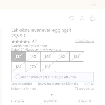
Lahkeista levenevät leggingsit
29,99 €
Keskimääräinen luokitus:
78
arvostelua
4.7
Väri:
Sininen / yksivärinen
Koko:
134
Loppuunmyyty verkossa
134
140
146
152
158
164
170
128
Denna product går inte längre att köpa
oimitusvaihtoehdot
Sujuva maksaminen Klarnalla
Ilmaiset toimitusva
Kokemus koosta
78
arvostelua
3.029850746268657
Liian pieni
Täydellinen
Liian suuri
/
Perustuu