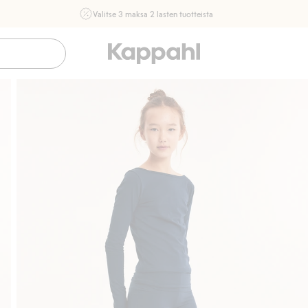
Valitse 3 maksa 2 lasten tuotteista
Ei Newbie. Ostaessasi 2 tuotetta tai enemmän. Voimassa 3-
16.8. asti myymälässä ja verkossa. Ei voi yhdistää muihin
alennuksiin tai tarjouksiin.
Osta nyt
Sujuva maksaminen Klarnalla
Ilmaiset t