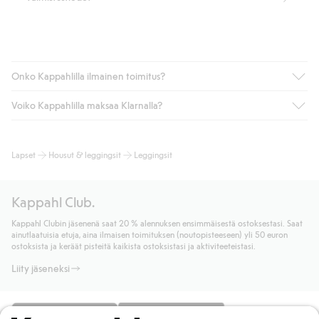
Onko Kappahlilla ilmainen toimitus?
Voiko Kappahlilla maksaa Klarnalla?
Jos olet Kappahl Clubin jäsen, saat aina ilmaisen toimituksen
myymälään tai yli 50 euron ostoksiin, kun valitset toimituksen
noutopisteeseen tai pakettiautomaattiin (ei koske
Kyllä. Yhteistyössä Klarnan kanssa tarjoamme sujuvat
Lapset
Housut & leggingsit
Leggingsit
kotiinkuljetusta). Toimituskulut poistuvat automaattisesti, kun
maksutavat, kuten laskun, sekä muita maksuvaihtoehtoja.
olet kirjautunut sisään ja tunnistautunut jäseneksi.
Kassalla annettujen tietojen myötä hyväksyt Klarnan ehdot.
Muussa tapauksessa toimitus maksaa 4,99 € PostNordin
Klikkaamalla “Maksa tilaus” hyväksyt Kappahlin yleiset ehdot.
Kappahl Club.
noutopisteeseen tai pakettiautomaattiin ja PostNordin
Lisätietoja Klarnan maksuehdoista
(ulkoinen linkki).
kotiinkuljetuksella 6,99 €, riippumatta ostosummasta.
Kappahl Clubin jäsenenä saat 20 % alennuksen ensimmäisestä ostoksestasi. Saat
Lue lisää
ainutlaatuisia etuja, aina ilmaisen toimituksen (noutopisteeseen) yli 50 euron
Lue lisää
ostoksista ja keräät pisteitä kaikista ostoksistasi ja aktiviteeteistasi.
Liity jäseneksi