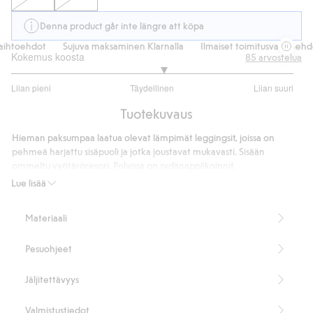
Denna product går inte längre att köpa
ihtoehdot
Sujuva maksaminen Klarnalla
Ilmaiset toimitusvaihtoehdo
Kokemus koosta
85
arvostelua
3.158730158730159
Liian pieni
Täydellinen
Liian suuri
/
Perustuu
5
Tuotekuvaus
63
ääneen
Hieman paksumpaa laatua olevat lämpimät leggingsit, joissa on
pehmeä harjattu sisäpuoli ja jotka joustavat mukavasti. Sisään
ommeltu vyötäröresori. Polvissa on sydänapplikoinnit.
Tuotenumero
:
401703
Lue lisää
Kierrätettyä polyesteria sisältävä sekoitekangas
Materiaali
Pesuohjeet
Jäljitettävyys
Valmistustiedot