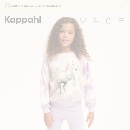
Valitse 3 maksa 2 lasten tuotteista
Ei Newbie. Ostaessasi 2 tuotetta tai enemmän. Voimassa 3-16.8. asti
myymälässä ja verkossa. Ei voi yhdistää muihin alennuksiin tai tarjouksiin.
Osta nyt