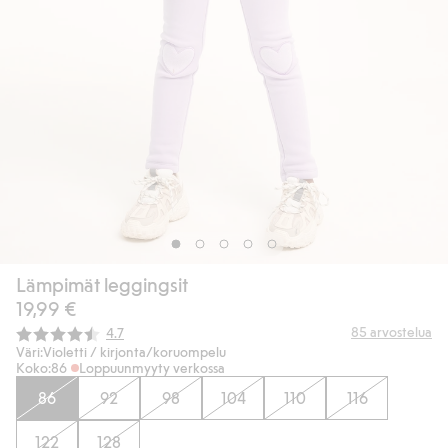
Lämpimät leggingsit
19,99 €
Keskimääräinen luokitus:
85
arvostelua
4.7
Väri:
Violetti / kirjonta/koruompelu
Koko:
86
Loppuunmyyty verkossa
86
92
98
104
110
116
122
128