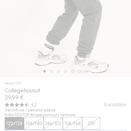
Woxo 720°
Collegehousut
29,99 €
Keskimääräinen luokitus:
15
arvostelua
4.7
Väri:
Vihreä / painatus edessä
Koko:
122/128
Loppuunmyyty verkossa
122/128
134/140
146/152
158/164
170