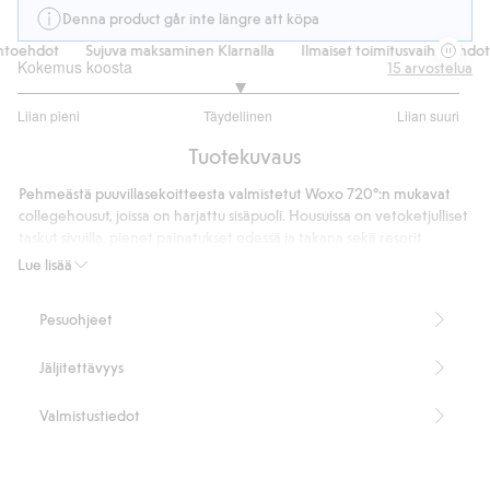
Denna product går inte längre att köpa
htoehdot
Sujuva maksaminen Klarnalla
Ilmaiset toimitusvaihtoehdot
Kokemus koosta
15
arvostelua
3
Liian pieni
Täydellinen
Liian suuri
/
Perustuu
5
Tuotekuvaus
12
ääneen
Pehmeästä puuvillasekoitteesta valmistetut Woxo 720°:n mukavat
collegehousut, joissa on harjattu sisäpuoli. Housuissa on vetoketjulliset
taskut sivuilla, pienet painatukset edessä ja takana sekä resorit
lahkeensuissa. Vyötäröllä on säädettävä resorinauha ja koristeellinen
Lue lisää
kiristysnyöri.
Tuotenumero
:
518308
Pesuohjeet
Jäljitettävyys
Valmistustiedot