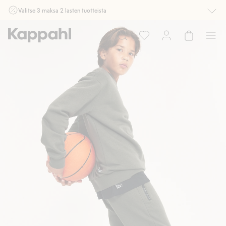
Valitse 3 maksa 2 lasten tuotteista
Ei Newbie. Ostaessasi 2 tuotetta tai enemmän. Voimassa 3-16.8. asti
myymälässä ja verkossa. Ei voi yhdistää muihin alennuksiin tai tarjouksiin.
Osta nyt