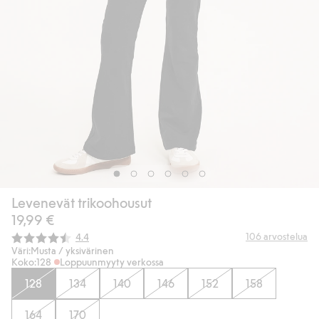
Levenevät trikoohousut
19,99 €
Keskimääräinen luokitus:
106
arvostelua
4.4
Väri:
Musta / yksivärinen
Koko:
128
Loppuunmyyty verkossa
128
134
140
146
152
158
164
170