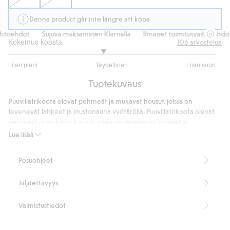
Denna product går inte längre att köpa
htoehdot
Sujuva maksaminen Klarnalla
Ilmaiset toimitusvaihtoehdot
Kokemus koosta
106
arvostelua
2.820512820512821
Liian pieni
Täydellinen
Liian suuri
/
Perustuu
5
Tuotekuvaus
78
ääneen
Puuvillatrikoota olevat pehmeät ja mukavat housut, joissa on
levenevät lahkeet ja joustonauha vyötäröllä. Puuvillatrikoota olevat
pehmeät ja mukavat housut, joissa on levenevät lahkeet ja
joustonauha vyötäröllä.
Lue lisää
Pesuohjeet
- Valitsemalla puuvillatuotteitamme tuet Kappahlin sitoutumista
Better Cotton -hankkeeseen. Tämä tuote on hankittu
Jäljitettävyys
massatasapainojärjestelmän kautta, joten se ei välttämättä sisällä
Better Cotton -puuvillaa. Lisätietoja saat osoitteesta
BetterCotton.org/MassBalance.
Valmistustiedot
Tuotenumero
:
212290