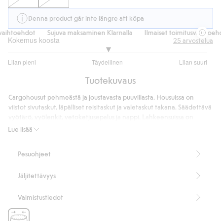
Denna product går inte längre att köpa
aihtoehdot
Sujuva maksaminen Klarnalla
Ilmaiset toimitusvaihtoehd
Kokemus koosta
25
arvostelua
3
Liian pieni
Täydellinen
Liian suuri
/
Perustuu
5
Tuotekuvaus
20
ääneen
Cargohousut pehmeästä ja joustavasta puuvillasta. Housuissa on
viistot sivutaskut, läpälliset reisitaskut ja valetaskut takana. Säädettävä
vyötärö, vyölenkit, vetoketjusepalus ja nappi. Lahkeensuissa on
resorit.
Lue lisää
Tuotenumero
:
500850
Pesuohjeet
Jäljitettävyys
Valmistustiedot