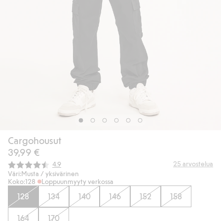
Cargohousut
39,99 €
Keskimääräinen luokitus:
25
arvostelua
4.9
Väri:
Musta / yksivärinen
Koko:
128
Loppuunmyyty verkossa
128
134
140
146
152
158
164
170