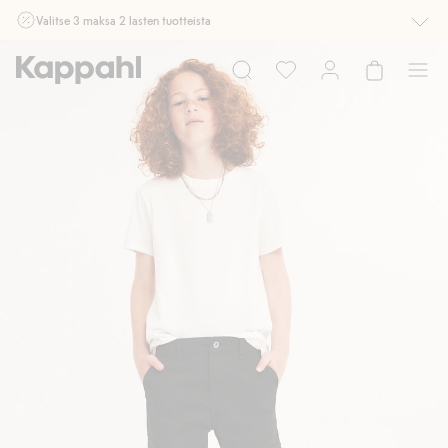
Valitse 3 maksa 2 lasten tuotteista
Ei Newbie. Ostaessasi 2 tuotetta tai enemmän. Voimassa 3-16.8. asti
myymälässä ja verkossa. Ei voi yhdistää muihin alennuksiin tai tarjouksiin.
Osta nyt