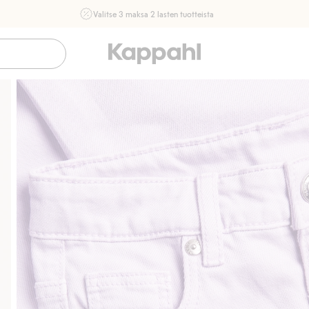
Valitse 3 maksa 2 lasten tuotteista
Ei Newbie. Ostaessasi 2 tuotetta tai enemmän. Voimassa 3-
16.8. asti myymälässä ja verkossa. Ei voi yhdistää muihin
alennuksiin tai tarjouksiin.
Osta nyt
Sujuva maksaminen Klarnalla
Ilmaiset toimitusvaiht