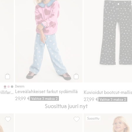
Osta
Osta
Denim
Leveälahkeiset farkut sydämillä
Värjätyt bootcut-malliset tvillifarkut
29,99 €
Valitse 3 maksa 2
27,99 €
Valitse 3 maksa 2
Suosittua juuri nyt
Suosittu
suosikkeihin
Sateenkaaren värinen neule, Lisää suosikkeihin
Värjätyt bootcut-malliset tvilli