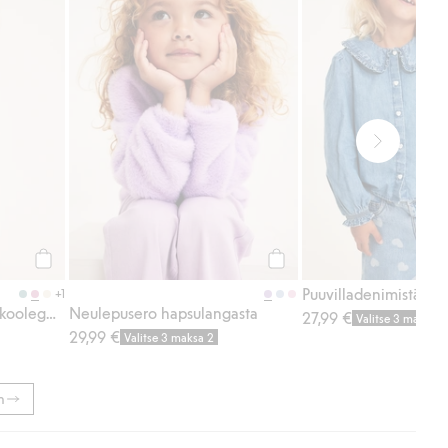
Osta
Osta
+1
Flare-malliset puuvillatrikooleggingsit, joissa on kirsikkakuvio
Neulepusero hapsulangasta
27,99 €
Valitse 3 maksa 2
29,99 €
Valitse 3 maksa 2
m