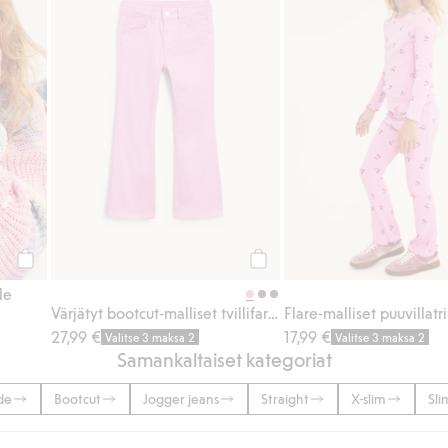
Osta
Osta
le
Värjätyt bootcut-malliset tvillifarkut
27,99 €
17,99 €
Valitse 3 maksa 2
Valitse 3 maksa 2
Samankaltaiset kategoriat
de
Bootcut
Jogger jeans
Straight
X-slim
Sli