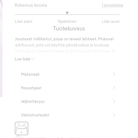
Kokemus koosta
1
arvostelua
3
Liian pieni
Täydellinen
Liian suuri
/
Perustuu
Tuotekuvaus
5
1
Joustavat tvillifarkut, joissa on leveät lahkeet. Mukavat
ääneen
arkihousut, joita voi käyttää päiväkodissa ja koulussa.
Farkuissa on leveät lahkeet ja lahkeensuut. Klassinen 5-
taskumalli. Vyötäröllä on vyölenkit, painonappi ja
Lue lisää
valesepalus. Sisäpuolella olevalla joustonauhalla ja napilla
säädettävä vyötärö, jotta kokoa voidaan säätää lapsen
Materiaali
vyötärön leveyden mukaan ja mukavuuden
maksimoimiseksi.
Pesuohjeet
Wide-malli
5-taskumalli
Säädettävä vyötärö.
Jäljitettävyys
Tuotenumero
:
904029
Valmistustiedot