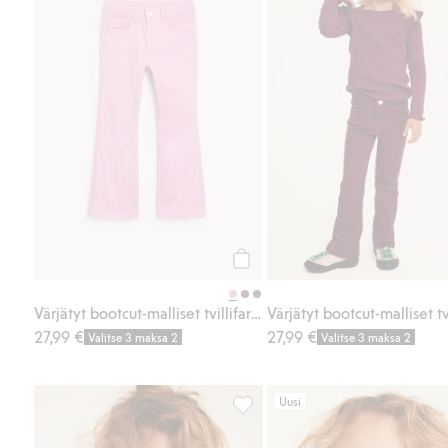
Osta
Värjätyt bootcut-malliset tvillifarkut
27,99 €
27,99 €
Valitse 3 maksa 2
Valitse 3 maksa 2
Uusi
Neulottu neule sydämillä, Lisää 