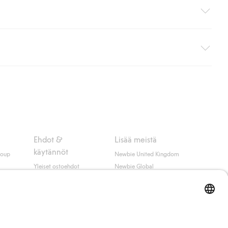
i pakettiautomaattiin (ei koske kotiinkuljetusta). Toimituskulut
ippumatta ostosummasta.
 myötä hyväksyt Klarnan ehdot.
Ehdot &
Lisää meistä
käytännöt
roup
Newbie United Kingdom
Yleiset ostoehdot
Newbie Global
Tietosuojaseloste
Affiliate
t
Evästekäytäntö
Opiskelija-alennus
Ehdot #YesKappahl
#YesNewbie