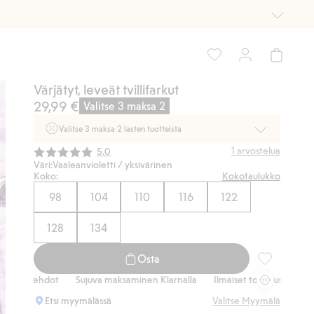
Värjätyt, leveät tvillifarkut
29,99 €
Valitse 3 maksa 2
Valitse 3 maksa 2 lasten tuotteista
Ei Newbie. Ostaessasi 2 tuotetta tai enemmän. Voimassa 3-
Keskimääräinen luokitus:
1
arvostelua
5.0
16.8. asti myymälässä ja verkossa. Ei voi yhdistää muihin
Väri:
Vaaleanvioletti / yksivärinen
alennuksiin tai tarjouksiin.
Koko:
Kokotaulukko
98
104
110
116
122
Osta nyt
128
134
Osta
Värjätyt, lev
oehdot
Sujuva maksaminen Klarnalla
Ilmaiset toimitusvaihtoehdot
Etsi myymälässä
Valitse Myymälä