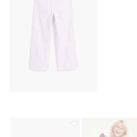
Värjätyt bootcut-malliset tvillifa