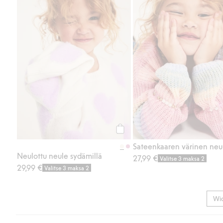
Osta
Sateenkaaren värinen neu
Neulottu neule sydämillä
27,99 €
Valitse 3 maksa 2
29,99 €
Valitse 3 maksa 2
Wi