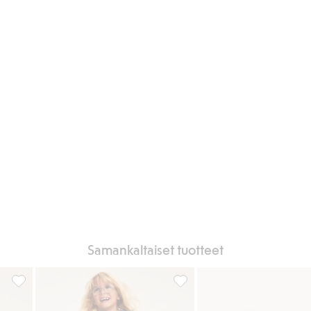
Samankaltaiset tuotteet
rkut, Lisää suosikkeihin
Värjätyt bootcut-malliset tvillifarkut, Lisää suosikkeihin
Leveälahkeiset farkut sydämill