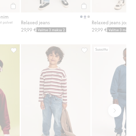
Osta
Osta
enim
Relaxed jeans
Relaxed jeans jogge
ut polvet
29,99 €
29,99 €
Valitse 3 maksa 2
Valitse 3 maksa 2
Suosittu
Lisää suosikkeihin
Huppari printillä ja taskulla, Lisää suosikkeihin
Relaxed jeans, Lisää suosik