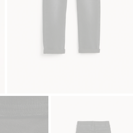
Sujuva maksaminen Klarnalla
Ilmaiset toimitusvaihto