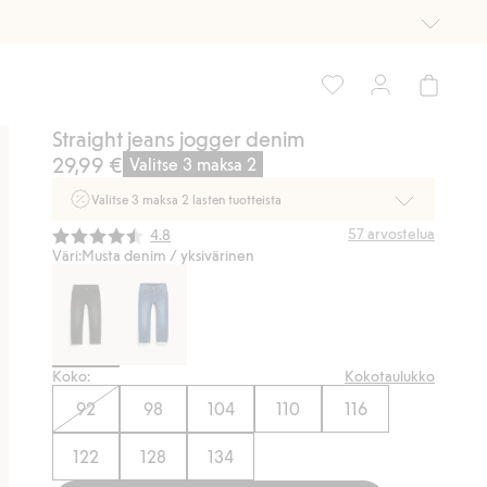
Straight jeans jogger denim
29,99 €
Valitse 3 maksa 2
Valitse 3 maksa 2 lasten tuotteista
Ei Newbie. Ostaessasi 2 tuotetta tai enemmän. Voimassa 3-
Keskimääräinen luokitus:
57
arvostelua
4.8
16.8. asti myymälässä ja verkossa. Ei voi yhdistää muihin
Väri:
Musta denim / yksivärinen
alennuksiin tai tarjouksiin.
Osta nyt
Koko:
Kokotaulukko
92
98
104
110
116
122
128
134