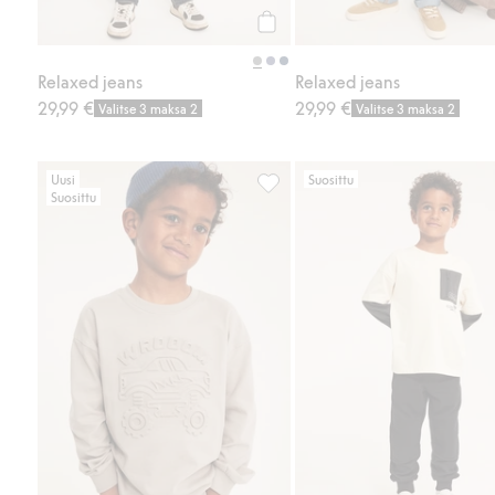
Osta
Relaxed jeans
Relaxed jeans
29,99 €
29,99 €
Valitse 3 maksa 2
Valitse 3 maksa 2
Uusi
Suosittu
Suosittu
Puuvillatrikoota oleva college, 