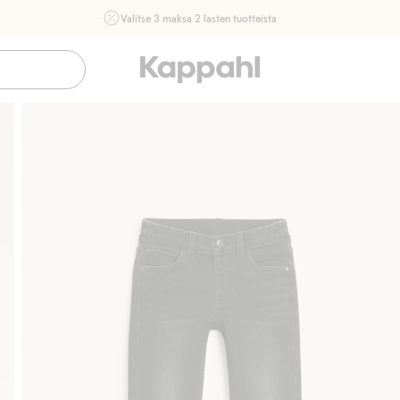
Valitse 3 maksa 2 lasten tuotteista
Ei Newbie. Ostaessasi 2 tuotetta tai enemmän. Voimassa 3-
16.8. asti myymälässä ja verkossa. Ei voi yhdistää muihin
alennuksiin tai tarjouksiin.
Osta nyt