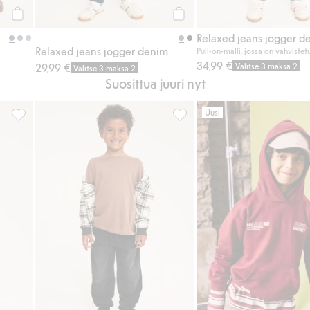
Osta
Osta
Relaxed jeans jogger d
Relaxed jeans jogger denim
Pull-on-malli, jossa on vahvistet
34,99 €
29,99 €
Valitse 3 maksa 2
Valitse 3 maksa 2
Suosittua juuri nyt
Uusi
jossa on 3D-efektikuvioinen monsteriauto, Lisää suosikkeihin
Collegehousut vahvistetuilla polvilla, Lisää suosikkeihin
Relaxed jeans jogger denim, 