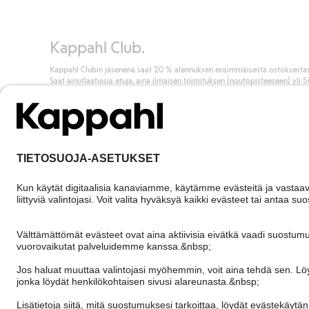
Lue lisää
Kappahl Club.
Kappahl Clubin jäsenenä saat 20 % alennuksen ensimmäisestä ostoksestas
Saat ainutlaatuisia etuja, aina ilmaisen toimituksen (noutopisteeseen) yli 
euron ostoksista ja keräät pisteitä kaikista ostoksistasi ja aktiviteeteistasi.
Liity jäseneksi
Finland
Vaihda maata
Cookies