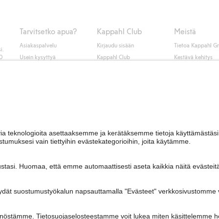
Tarvitsetko apua?
Kappahl Club
Meistä
Asiakaspalvelu
Kirjaudu sisään
Tietoa Kappahl G
i.
50
Usein kysyttyä
Kappahl Club
Kestävä kehitys
Tilaus
Jäsenyysehdot
Tule meille töihin
Ota yhteyttä
Lehdistö & uutise
Hae myymälä
Saavutettavuus
Tarkista lahjakortin
saldo
Personal styling
Peru ostoksesi