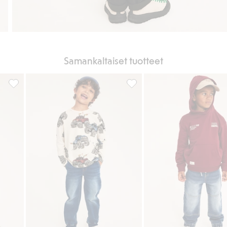
Samankaltaiset tuotteet
n
Relaxed jeans, Lisää suosikkeihin
Relaxed jeans jogger denim, 