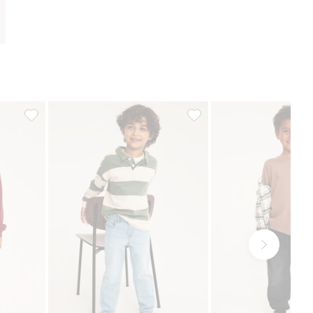
Lisää suosikkeihin
Relaxed jeans jogger denim, Lisää suosikkeihin
Relaxed jeans, Lisää suosik