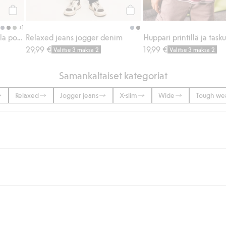
Osta
Osta
+1
Collegehousut vahvistetuilla polvilla
Relaxed jeans jogger denim
Huppari printillä ja tasku
29,99 €
19,99 €
Valitse 3 maksa 2
Valitse 3 maksa 2
Samankaltaiset kategoriat
Relaxed
Jogger jeans
X-slim
Wide
Tough wea
lään tai yli 50 euron ostoksiin, kun valitset toimituksen noutopisteeseen ta
unut jäseneksi.
seen tai pakettiautomaattiin ja PostNordin kotiinkuljetuksella 6,99 €, ri
 kuten laskun, sekä muita maksuvaihtoehtoja. Kassalla annettujen tietojen
tietoja Klarnan maksuehdoista
(ulkoinen linkki).