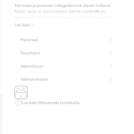
lyhythihainen
toppi
oleva
Pehmeää ja joustavaa collegedenimiä olevat mukavat
t-
college,
farkut, joissa on suora istuvuus. Edessä vyötäröllä on
paita
jossa
painonappi, takana ribattu resori ja sisäpuolella napeilla
säädettävä resorinauha. Ei vetoketjullista sepalusta.
on
Lue lisää
Farkuissa on viisi klassista farkkutaskua, vyölenkit ja
3D-
ylöspäin käännetyt lahkeensuut.
efektikuvioinen
Materiaali
Joustava materiaali
monsteriauto
Suora istuvuus
Pesuohjeet
Vyötäröllä resorinauha
Viisi taskua
Painonappi
Jäljitettävyys
Tuotenumero
:
484733
Valmistustiedot
Lue lisää klikkaamalla kuvakkeita.