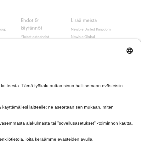
Ehdot &
Lisää meistä
käytännöt
roup
Newbie United Kingdom
Yleiset ostoehdot
Newbie Global
Tietosuojaseloste
Affiliate
t
Evästekäytäntö
Opiskelija-alennus
Ehdot #YesKappahl
#YesNewbie