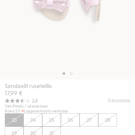
Sandaalit ruseteilla
17,99 €
Keskimääräinen luokitus:
8
arvostelua
3.8
Väri:
Pinkki / yksivärinen
Koko:
23
Loppuunmyyty verkossa
23
24
25
26
27
28
29
30
31