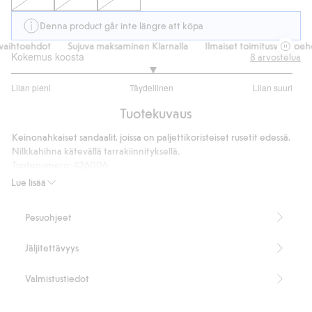
Denna product går inte längre att köpa
vaihtoehdot
Sujuva maksaminen Klarnalla
Ilmaiset toimitusvaihtoehd
Kokemus koosta
8
arvostelua
3
Liian pieni
Täydellinen
Liian suuri
/
Perustuu
5
Tuotekuvaus
6
ääneen
Keinonahkaiset sandaalit, joissa on paljettikoristeiset rusetit edessä.
Nilkkahihna kätevällä tarrakiinnityksellä.
Tuotenumero
:
436006
Lue lisää
Pesuohjeet
Jäljitettävyys
Valmistustiedot