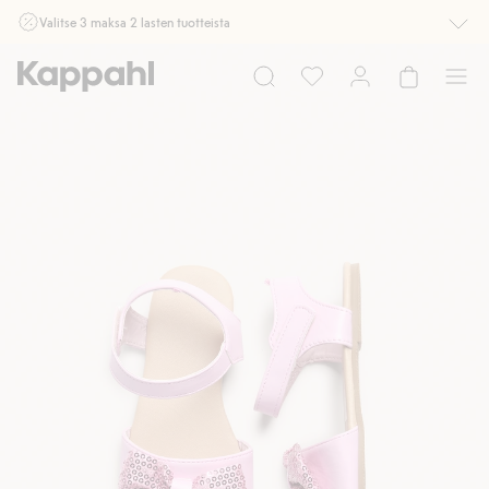
Valitse 3 maksa 2 lasten tuotteista
Ei Newbie. Ostaessasi 2 tuotetta tai enemmän. Voimassa 3-16.8. asti
myymälässä ja verkossa. Ei voi yhdistää muihin alennuksiin tai tarjouksiin.
Osta nyt