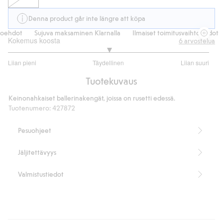
Denna product går inte längre att köpa
toehdot
Sujuva maksaminen Klarnalla
Ilmaiset toimitusvaihtoehdot
Kokemus koosta
6
arvostelua
3
Liian pieni
Täydellinen
Liian suuri
/
Perustuu
5
Tuotekuvaus
5
ääneen
Keinonahkaiset ballerinakengät, joissa on rusetti edessä.
Tuotenumero
:
427872
Pesuohjeet
Jäljitettävyys
Valmistustiedot