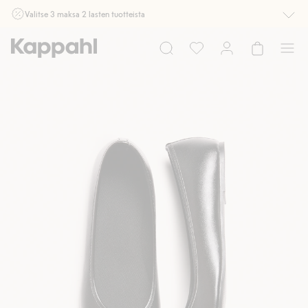
Valitse 3 maksa 2 lasten tuotteista
Ei Newbie. Ostaessasi 2 tuotetta tai enemmän. Voimassa 3-16.8. asti
myymälässä ja verkossa. Ei voi yhdistää muihin alennuksiin tai tarjouksiin.
Osta nyt