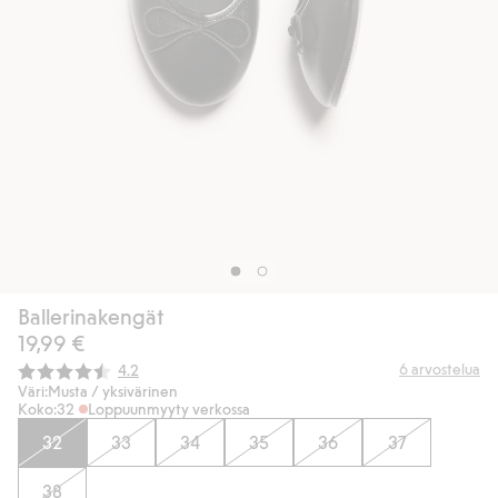
Ballerinakengät
19,99 €
Keskimääräinen luokitus:
6
arvostelua
4.2
Väri:
Musta / yksivärinen
Koko:
32
Loppuunmyyty verkossa
32
33
34
35
36
37
38