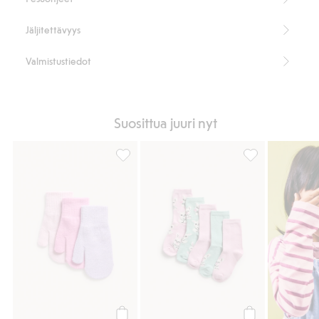
Jäljitettävyys
Valmistustiedot
Suosittua juuri nyt
Lapaset, 3-pack, Lisää suosikkeihin
5 parin pakkaus 