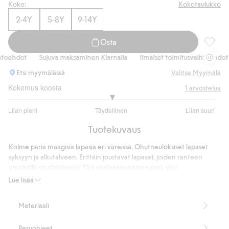
Koko:
Kokotaulukko
Osta nyt
2-4Y
5-8Y
9-14Y
Osta
Maagise
toehdot
Sujuva maksaminen Klarnalla
Ilmaiset toimitusvaihtoehdot
Etsi myymälässä
Valitse Myymälä
Kokemus koosta
1
arvostelua
3
Liian pieni
Täydellinen
Liian suuri
/
Perustuu
5
Tuotekuvaus
1
ääneen
Kolme paria maagisia lapasia eri väreissä. Ohutneuloksiset lapaset
syksyyn ja alkutalveen. Erittäin joustavat lapaset, joiden ranteen
ympärillä on ribbiresori. Yksi vaaleanpunainen pari, yksi
ruusunpunainen pari ja yksi violetti pari.
Lue lisää
3 kpl:n pakkaus
Ohutta neulosta
Materiaali
Tuotenumero
:
911230
Kierrätetty polyesteri
Pesuohjeet