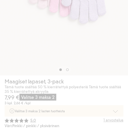
Maagiset lapaset, 3-pack
Tämä tuote sisältää 50 % kierrätettyä polyesteriä Tämä tuote sisältää
35 % kierrätettyä akryylia
7,99 €
Valitse 3 maksa 2
3 kpl.
2,66 €
/kpl
Valitse 3 maksa 2 lasten tuotteista
Ei Newbie. Ostaessasi 2 tuotetta tai enemmän. Voimassa 3-16.8. asti
Keskimääräinen luokitus:
1
arvostelua
5.0
myymälässä ja verkossa. Ei voi yhdistää muihin alennuksiin tai tarjouksiin.
Väri:
Pinkki / pinkki / yksivärinen