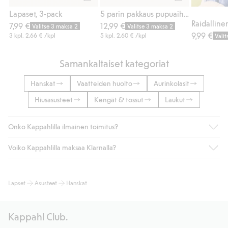
Osta
Osta
Lapaset, 3-pack
5 parin pakkaus pupuaiheisia sukkia
7,99 €
12,99 €
Valitse 3 maksa 2
Valitse 3 maksa 2
9,99 €
3 kpl.
2,66 €
/kpl
5 kpl.
2,60 €
/kpl
Vali
Samankaltaiset kategoriat
Hanskat
Vaatteiden huolto
Aurinkolasit
Hiusasusteet
Kengät & tossut
Laukut
Onko Kappahlilla ilmainen toimitus?
Voiko Kappahlilla maksaa Klarnalla?
Jos olet Kappahl Clubin jäsen, saat aina ilmaisen toimituksen
myymälään tai yli 50 euron ostoksiin, kun valitset toimituksen
noutopisteeseen tai pakettiautomaattiin (ei koske
Kyllä. Yhteistyössä Klarnan kanssa tarjoamme sujuvat
Lapset
Asusteet
Hanskat
kotiinkuljetusta). Toimituskulut poistuvat automaattisesti, kun
maksutavat, kuten laskun, sekä muita maksuvaihtoehtoja.
olet kirjautunut sisään ja tunnistautunut jäseneksi.
Kassalla annettujen tietojen myötä hyväksyt Klarnan ehdot.
Muussa tapauksessa toimitus maksaa 4,99 € PostNordin
Klikkaamalla “Maksa tilaus” hyväksyt Kappahlin yleiset ehdot.
Kappahl Club.
noutopisteeseen tai pakettiautomaattiin ja PostNordin
Lisätietoja Klarnan maksuehdoista
(ulkoinen linkki).