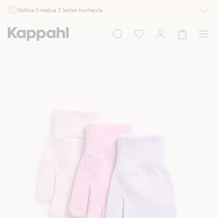
Valitse 3 maksa 2 lasten tuotteista
Ei Newbie. Ostaessasi 2 tuotetta tai enemmän. Voimassa 3-16.8. asti
myymälässä ja verkossa. Ei voi yhdistää muihin alennuksiin tai tarjouksiin.
Osta nyt