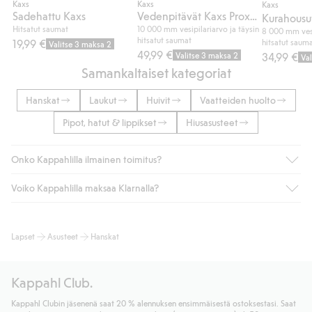
Kaxs
Kaxs
Kaxs
Sadehattu Kaxs
Vedenpitävät Kaxs Proxtec -kuorihousut
Kurahousu
Hitsatut saumat
10 000 mm vesipilariarvo ja täysin
8 000 mm vesi
hitsatut saumat
19,99 €
hitsatut saum
Valitse 3 maksa 2
49,99 €
Valitse 3 maksa 2
34,99 €
Va
Samankaltaiset kategoriat
Hanskat
Laukut
Huivit
Vaatteiden huolto
Pipot, hatut & lippikset
Hiusasusteet
Onko Kappahlilla ilmainen toimitus?
Voiko Kappahlilla maksaa Klarnalla?
Jos olet Kappahl Clubin jäsen, saat aina ilmaisen toimituksen
myymälään tai yli 50 euron ostoksiin, kun valitset toimituksen
noutopisteeseen tai pakettiautomaattiin (ei koske
Kyllä. Yhteistyössä Klarnan kanssa tarjoamme sujuvat
Lapset
Asusteet
Hanskat
kotiinkuljetusta). Toimituskulut poistuvat automaattisesti, kun
maksutavat, kuten laskun, sekä muita maksuvaihtoehtoja.
olet kirjautunut sisään ja tunnistautunut jäseneksi.
Kassalla annettujen tietojen myötä hyväksyt Klarnan ehdot.
Muussa tapauksessa toimitus maksaa 4,99 € PostNordin
Klikkaamalla “Maksa tilaus” hyväksyt Kappahlin yleiset ehdot.
Kappahl Club.
noutopisteeseen tai pakettiautomaattiin ja PostNordin
Lisätietoja Klarnan maksuehdoista
(ulkoinen linkki).
kotiinkuljetuksella 6,99 €, riippumatta ostosummasta.
Kappahl Clubin jäsenenä saat 20 % alennuksen ensimmäisestä ostoksestasi. Saat
Lue lisää