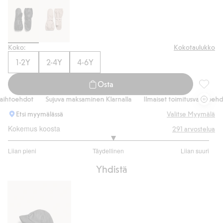
Osta nyt
Koko:
Kokotaulukko
1-2Y
2-4Y
4-6Y
Osta
Vuoratu
htoehdot
Sujuva maksaminen Klarnalla
Ilmaiset toimitusvaihtoehdot
Etsi myymälässä
Valitse Myymälä
Kokemus koosta
291
arvostelua
3.090452261306533
Liian pieni
Täydellinen
Liian suuri
/
Perustuu
5
Yhdistä
199
ääneen