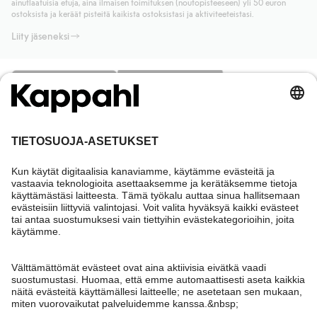
ainutlaatuisia etuja, aina ilmaisen toimituksen (noutopisteeseen) yli 50 euron
Lue lisää
ostoksista ja keräät pisteitä kaikista ostoksistasi ja aktiviteeteistasi.
Liity jäseneksi
Tarvitsetko apua?
Asiakaspalvelu
Kappahl Club
Usein kysyttyä
Kirjaudu sisään
Meistä
Tilaus
Kappahl Club
Tietoa Kappahl Group
Ehdot & käytännöt
Ota yhteyttä
Jäsenyysehdot
Kestävä kehitys
Yleiset ostoehdot