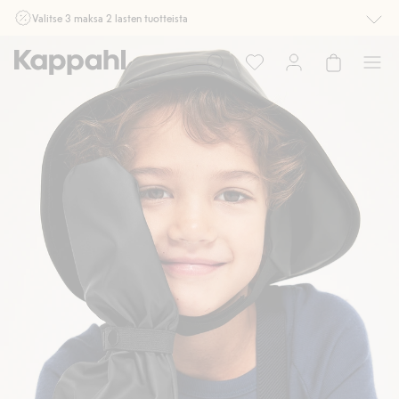
Valitse 3 maksa 2 lasten tuotteista
Ei Newbie. Ostaessasi 2 tuotetta tai enemmän. Voimassa 3-16.8. asti
myymälässä ja verkossa. Ei voi yhdistää muihin alennuksiin tai tarjouksiin.
Osta nyt