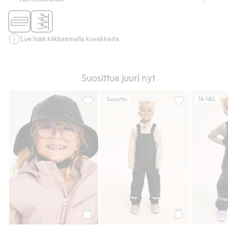
Lue lisää klikkaamalla kuvakkeita.
Suosittua juuri nyt
Suosittu
74-140
Sadehattu Kaxs, Lisää suosikkeihin
Vedenpitävät Ka
Osta
Osta