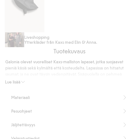
Sadehattu
Liveshopping
Ytterkläder från Kaxs med Elin & Anna.
Kaxs
Tuotekuvaus
Galonia olevat vuorelliset Kaxs-malliston lapaset, jotka suojaavat
pieniä käsiä sekä kylmältä että kosteudelta. Lapasissa on hitsatut
saumat, ja ne ovat täysin vedenpitävät. Sisäpuolella on pehmeä
fleecevuori. Painonapillinen resorinauha ranteen ympärillä ja
Lue lisää
joustonauha suuaukossa, jotta lapaset pysyvät paikoillaan.
Hitsatut saumat
Materiaali
Tuotenumero
:
352559
Kierrätetty polyesteri
Pesuohjeet
Jäljitettävyys
Valmistustiedot