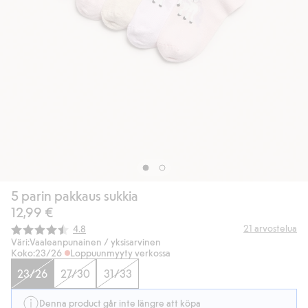
5 parin pakkaus sukkia
12,99 €
Keskimääräinen luokitus:
21
arvostelua
4.8
Väri:
Vaaleanpunainen / yksisarvinen
Koko:
23/26
Loppuunmyyty verkossa
23/26
27/30
31/33
Denna product går inte längre att köpa