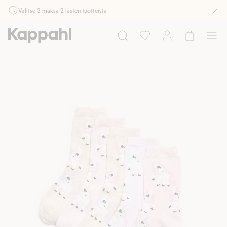
Valitse 3 maksa 2 lasten tuotteista
Ei Newbie. Ostaessasi 2 tuotetta tai enemmän. Voimassa 3-16.8. asti
myymälässä ja verkossa. Ei voi yhdistää muihin alennuksiin tai tarjouksiin.
Osta nyt