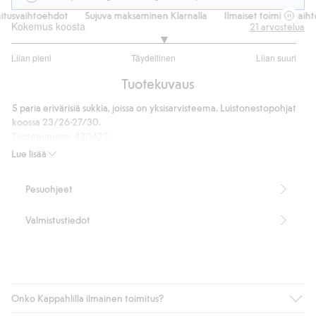
tusvaihtoehdot
Sujuva maksaminen Klarnalla
Ilmaiset toimitusvaihto
Kokemus koosta
21
arvostelua
3.133333333333333
Liian pieni
Täydellinen
Liian suuri
/
Perustuu
5
Tuotekuvaus
15
ääneen
5 paria erivärisiä sukkia, joissa on yksisarvisteema. Luistonestopohjat
koossa 23/26-27/30.
Tuotenumero
:
420422
Lue lisää
Pesuohjeet
Valmistustiedot
Onko Kappahlilla ilmainen toimitus?