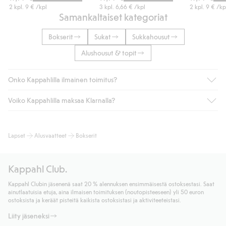
2 kpl.
9 €
/kpl
3 kpl.
6,66 €
/kpl
2 kpl.
9 €
/kp
Samankaltaiset kategoriat
Bokserit
Sukat
Sukkahousut
Alushousut & topit
Onko Kappahlilla ilmainen toimitus?
Voiko Kappahlilla maksaa Klarnalla?
Jos olet Kappahl Clubin jäsen, saat aina ilmaisen toimituksen
myymälään tai yli 50 euron ostoksiin, kun valitset toimituksen
noutopisteeseen tai pakettiautomaattiin (ei koske
Kyllä. Yhteistyössä Klarnan kanssa tarjoamme sujuvat
Lapset
Alusvaatteet
Bokserit
kotiinkuljetusta). Toimituskulut poistuvat automaattisesti, kun
maksutavat, kuten laskun, sekä muita maksuvaihtoehtoja.
olet kirjautunut sisään ja tunnistautunut jäseneksi.
Kassalla annettujen tietojen myötä hyväksyt Klarnan ehdot.
Muussa tapauksessa toimitus maksaa 4,99 € PostNordin
Klikkaamalla “Maksa tilaus” hyväksyt Kappahlin yleiset ehdot.
Kappahl Club.
noutopisteeseen tai pakettiautomaattiin ja PostNordin
Lisätietoja Klarnan maksuehdoista
(ulkoinen linkki).
kotiinkuljetuksella 6,99 €, riippumatta ostosummasta.
Kappahl Clubin jäsenenä saat 20 % alennuksen ensimmäisestä ostoksestasi. Saat
Lue lisää
ainutlaatuisia etuja, aina ilmaisen toimituksen (noutopisteeseen) yli 50 euron
Lue lisää
ostoksista ja keräät pisteitä kaikista ostoksistasi ja aktiviteeteistasi.
Liity jäseneksi