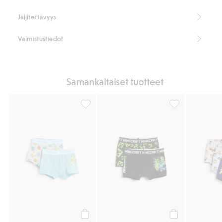
Jäljitettävyys
Valmistustiedot
Samankaltaiset tuotteet
Bokserit, joissa Pokémon-painatus, 2-pack, 
Alushousut Minec