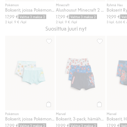
Osta
Osta
Pokémon
Minecraft
Ryhmä Hau
Bokserit, joissa Pokémon-painatus, 2-pack
Alushousut Minecraft 2 parin pakkaus
17,99 €
17,99 €
19,99 €
Valitse 3 maksa 2
Valitse 3 maksa 2
Val
2 kpl.
9 €
/kpl
2 kpl.
9 €
/kpl
3 kpl.
6,66 €
Suosittua juuri nyt
Bokserit, joissa Pokémon-painatus, 2-pack, 
Bokserit, 3-pack
Osta
Osta
Pokémon
Marvel
Marvel
Bokserit, joissa Pokémon-painatus, 2-pack
Bokserit, 3-pack, hämähäkkimiespainatus.
17,99 €
19,99 €
17,99 €
Valitse 3 maksa 2
Valitse 3 maksa 2
Val