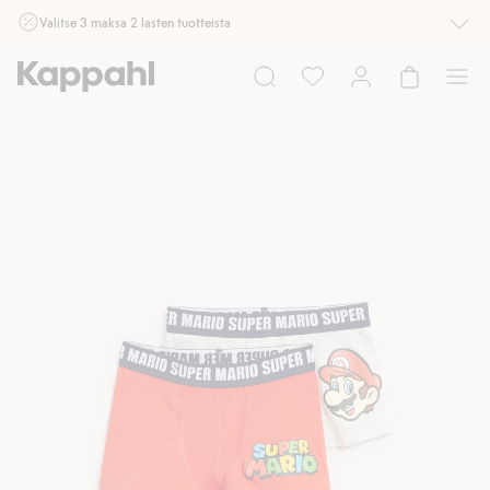
Valitse 3 maksa 2 lasten tuotteista
Ei Newbie. Ostaessasi 2 tuotetta tai enemmän. Voimassa 3-16.8. asti
myymälässä ja verkossa. Ei voi yhdistää muihin alennuksiin tai tarjouksiin.
Osta nyt