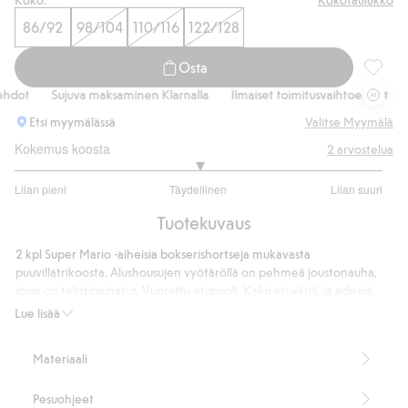
Osta nyt
86/92
98/104
110/116
122/128
Osta
2 kpl:n
dot
Sujuva maksaminen Klarnalla
Ilmaiset toimitusvaihtoehdot
S
Etsi myymälässä
Valitse Myymälä
Kokemus koosta
2
arvostelua
3
Liian pieni
Täydellinen
Liian suuri
/
Perustuu
5
Tuotekuvaus
1
ääneen
2 kpl Super Mario -aiheisia bokserishortseja mukavasta
puuvillatrikoosta. Alushousujen vyötäröllä on pehmeä joustonauha,
jossa on tekstipainatus. Vuorattu etupuoli. Kaksi eri väriä, ja edessä
vasemmassa lahkeessa on suuri Super Mario -kuvio.
Lue lisää
2-pack
Tuotenumero
:
906834
Materiaali
Pesuohjeet