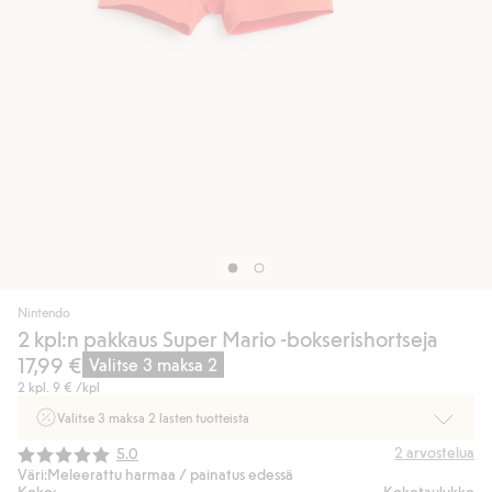
Nintendo
2 kpl:n pakkaus Super Mario -bokserishortseja
17,99 €
Valitse 3 maksa 2
2 kpl.
9 €
/kpl
Valitse 3 maksa 2 lasten tuotteista
Ei Newbie. Ostaessasi 2 tuotetta tai enemmän. Voimassa 3-16.8. asti
Keskimääräinen luokitus:
2
arvostelua
5.0
myymälässä ja verkossa. Ei voi yhdistää muihin alennuksiin tai tarjouksiin.
Väri:
Meleerattu harmaa / painatus edessä
Koko:
Kokotaulukko