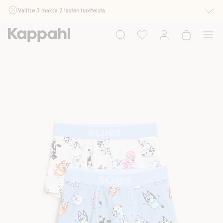
Valitse 3 maksa 2 lasten tuotteista
Ei Newbie. Ostaessasi 2 tuotetta tai enemmän. Voimassa 3-16.8. asti
myymälässä ja verkossa. Ei voi yhdistää muihin alennuksiin tai tarjouksiin.
Osta nyt