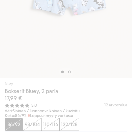
Bluey
Bokserit Bluey, 2 paria
17,99 €
Keskimääräinen luokitus:
12
arvostelua
5.0
Väri:
Sininen / luonnonvalkoinen / kuvioitu
Koko:
86/92
Loppuunmyyty verkossa
86/92
98/104
110/116
122/128