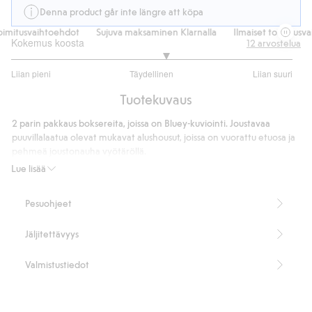
Denna product går inte längre att köpa
imitusvaihtoehdot
Sujuva maksaminen Klarnalla
Ilmaiset toimitusva
Kokemus koosta
12
arvostelua
3.2
Liian pieni
Täydellinen
Liian suuri
/
Perustuu
5
Tuotekuvaus
10
ääneen
2 parin pakkaus boksereita, joissa on Bluey-kuviointi. Joustavaa
puuvillalaatua olevat mukavat alushousut, joissa on vuorattu etuosa ja
pehmeä joustonauha vyötäröllä.
Tuotenumero
:
483552
Lue lisää
Pesuohjeet
Jäljitettävyys
Valmistustiedot