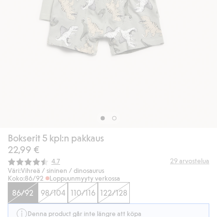
Bokserit 5 kpl:n pakkaus
22,99 €
Keskimääräinen luokitus:
29
arvostelua
4.7
Väri:
Vihreä / sininen / dinosaurus
Koko:
86/92
Loppuunmyyty verkossa
86/92
98/104
110/116
122/128
Denna product går inte längre att köpa