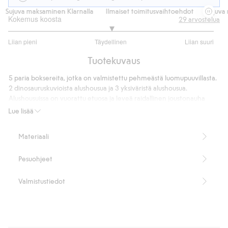
Sujuva maksaminen Klarnalla
Ilmaiset toimitusvaihtoehdot
Sujuva m
Kokemus koosta
29
arvostelua
3
Liian pieni
Täydellinen
Liian suuri
/
Perustuu
5
Tuotekuvaus
21
ääneen
5 paria boksereita, jotka on valmistettu pehmeästä luomupuuvillasta.
2 dinosauruskuvioista alushousua ja 3 yksiväristä alushousua.
Alushousuissa on vuorattu etuosa ja leveä raidallinen joustonauha
vyötäröllä.
Lue lisää
Sisältää 95 % luomupuuvillaa.
Tuotenumero
:
370783
Materiaali
Organic cotton
Pesuohjeet
Valmistustiedot