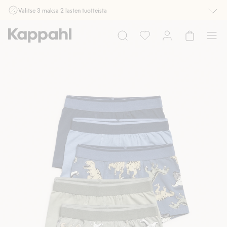
Valitse 3 maksa 2 lasten tuotteista
Ei Newbie. Ostaessasi 2 tuotetta tai enemmän. Voimassa 3-16.8. asti
myymälässä ja verkossa. Ei voi yhdistää muihin alennuksiin tai tarjouksiin.
Osta nyt