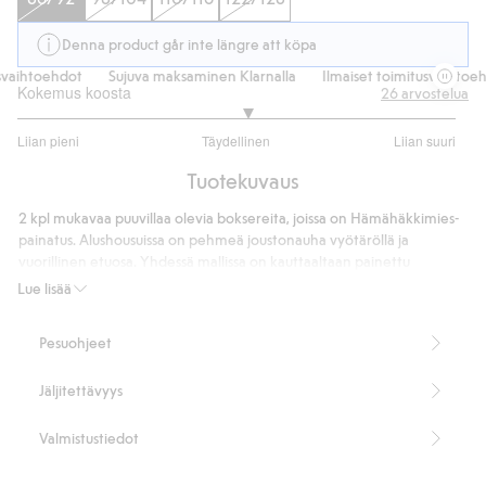
Denna product går inte längre att köpa
vaihtoehdot
Sujuva maksaminen Klarnalla
Ilmaiset toimitusvaihtoehd
Kokemus koosta
26
arvostelua
3.095238095238095
Liian pieni
Täydellinen
Liian suuri
/
Perustuu
5
Tuotekuvaus
21
ääneen
2 kpl mukavaa puuvillaa olevia boksereita, joissa on Hämähäkkimies-
painatus. Alushousuissa on pehmeä joustonauha vyötäröllä ja
vuorillinen etuosa. Yhdessä mallissa on kauttaaltaan painettu
Hämähäkkimies-kuviointi ja toisessa on suuri painatus sivulla.
Lue lisää
Tuotenumero
:
365452
Pesuohjeet
Jäljitettävyys
Valmistustiedot