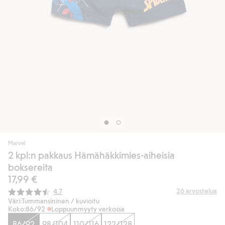
Marvel
2 kpl:n pakkaus Hämähäkkimies-aiheisia
boksereita
17,99 €
Keskimääräinen luokitus:
26
arvostelua
4.7
Väri:
Tummansininen / kuvioitu
Koko:
86/92
Loppuunmyyty verkossa
86/92
98/104
110/116
122/128