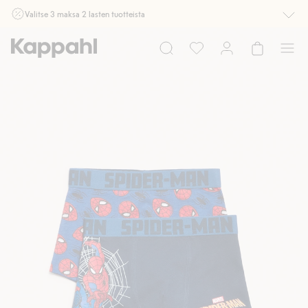
Valitse 3 maksa 2 lasten tuotteista
Ei Newbie. Ostaessasi 2 tuotetta tai enemmän. Voimassa 3-16.8. asti
myymälässä ja verkossa. Ei voi yhdistää muihin alennuksiin tai tarjouksiin.
Osta nyt