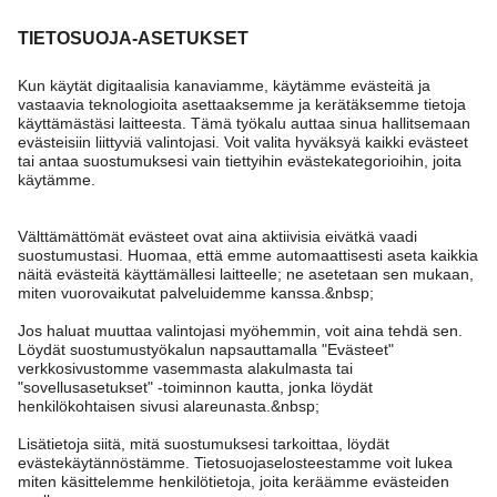
Tarvitsetko apua?
Asiakaspalvelu
Kappahl Club
Usein kysyttyä
Kirjaudu sisään
Meistä
Tilaus
Kappahl Club
Tietoa Kappahl Group
Ehdot & käytännöt
Ota yhteyttä
Jäsenyysehdot
Kestävä kehitys
Yleiset ostoehdot
Lisää meistä
Hae myymälä
Tule meille töihin
Tietosuojaseloste
Newbie United Kingdom
Finland
Vaihda maata
Tarkista lahjakortin saldo
Lehdistö & uutiset
Evästekäytäntö
Newbie Global
Personal styling
Cookies
Saavutettavuus
Ehdot #YesKappahl #YesNewbie
Affiliate
Peru ostoksesi