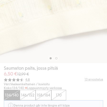
Saumaton paita, jossa pitsiä
6,50 €
12,99 €
Keskimääräinen luokitus:
13
arvostelua
4.8
Väri:
Vaaleankeltainen / kuvioitu
Koko:
134/140
Loppuunmyyty verkossa
134/140
146/152
158/164
170
Denna product går inte längre att köpa