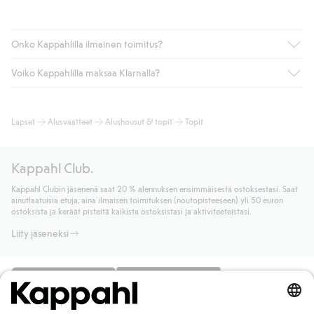
Onko Kappahlilla ilmainen toimitus?
Voiko Kappahlilla maksaa Klarnalla?
Jos olet Kappahl Clubin jäsen, saat aina ilmaisen toimituksen
myymälään tai yli 50 euron ostoksiin, kun valitset toimituksen
noutopisteeseen tai pakettiautomaattiin (ei koske
Kyllä. Yhteistyössä Klarnan kanssa tarjoamme sujuvat
Lapset
Alusvaatteet
Alushousut & topit
Topit
kotiinkuljetusta). Toimituskulut poistuvat automaattisesti, kun
maksutavat, kuten laskun, sekä muita maksuvaihtoehtoja.
olet kirjautunut sisään ja tunnistautunut jäseneksi.
Kassalla annettujen tietojen myötä hyväksyt Klarnan ehdot.
Muussa tapauksessa toimitus maksaa 4,99 € PostNordin
Klikkaamalla “Maksa tilaus” hyväksyt Kappahlin yleiset ehdot.
Kappahl Club.
noutopisteeseen tai pakettiautomaattiin ja PostNordin
Lisätietoja Klarnan maksuehdoista
(ulkoinen linkki).
kotiinkuljetuksella 6,99 €, riippumatta ostosummasta.
Kappahl Clubin jäsenenä saat 20 % alennuksen ensimmäisestä ostoksestasi. Saat
Lue lisää
ainutlaatuisia etuja, aina ilmaisen toimituksen (noutopisteeseen) yli 50 euron
Lue lisää
ostoksista ja keräät pisteitä kaikista ostoksistasi ja aktiviteeteistasi.
Liity jäseneksi