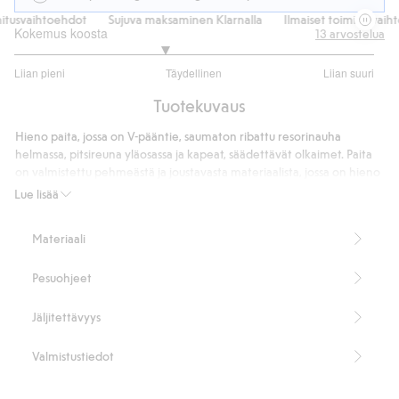
usvaihtoehdot
Sujuva maksaminen Klarnalla
Ilmaiset toimitusvaihtoe
Kokemus koosta
13
arvostelua
2.666666666666667
Liian pieni
Täydellinen
Liian suuri
/
Perustuu
5
Tuotekuvaus
12
ääneen
Hieno paita, jossa on V-pääntie, saumaton ribattu resorinauha
helmassa, pitsireuna yläosassa ja kapeat, säädettävät olkaimet. Paita
on valmistettu pehmeästä ja joustavasta materiaalista, jossa on hieno
pintatekstuuri. Kuviointina pieniä sitruunoita.
Lue lisää
Sisältää 92 % kierrätettyä polyamidia.
Tuotenumero
:
852558
Materiaali
Kierrätettyä polyamidia sisältävä sekoitekangas
Pesuohjeet
Jäljitettävyys
Valmistustiedot