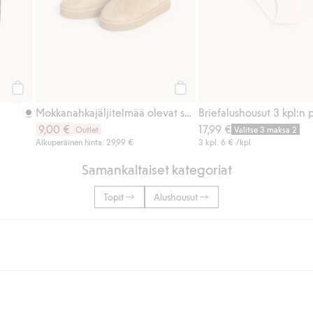
Osta
Osta
Mokkanahkajäljitelmää olevat saappaat
Briefalushousut 3 kpl:n 
9,00 €
17,99 €
Outlet
Valitse 3 maksa 2
Alkuperäinen hinta: 29,99 €
3 kpl.
6 €
/kpl
Samankaltaiset kategoriat
Topit
Alushousut
lään tai yli 50 euron ostoksiin, kun valitset toimituksen noutopisteeseen ta