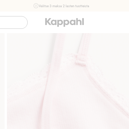
Valitse 3 maksa 2 lasten tuotteista
Ei Newbie. Ostaessasi 2 tuotetta tai enemmän. Voimassa 3-
16.8. asti myymälässä ja verkossa. Ei voi yhdistää muihin
alennuksiin tai tarjouksiin.
Osta nyt