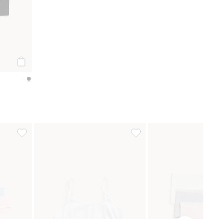
Osta
saappaat, Lisää suosikkeihin
Briefalushousut 3 kpl:n pakkaus, Lisää suosikkeihin
Seamless toppi, Lisää suosi