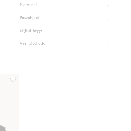
Tuotenumero
:
828871
Materiaali
Kierrätettyä polyamidia sisältävä sekoitekangas
Pesuohjeet
Jäljitettävyys
Valmistustiedot
eihin
Seamless toppi, Lisää suosikkeihin