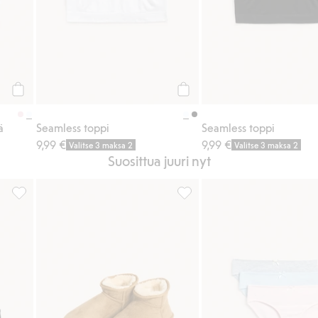
Osta
Osta
ä
Seamless toppi
Seamless toppi
9,99 €
9,99 €
Valitse 3 maksa 2
Valitse 3 maksa 2
Suosittua juuri nyt
ää suosikkeihin
Seamless toppi, Lisää suosikkeihin
Mokkanahkajäljitelmää olevat 