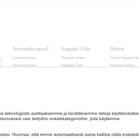
unut jäseneksi.
seen tai pakettiautomaattiin ja PostNordin kotiinkuljetuksella 6,99 €, ri
 kuten laskun, sekä muita maksuvaihtoehtoja. Kassalla annettujen tietojen
tietoja Klarnan maksuehdoista
(ulkoinen linkki).
Tarvitsetko apua?
Kappahl Club
Meistä
Asiakaspalvelu
Kirjaudu sisään
Tietoa Kappahl G
i.
50
Usein kysyttyä
Kappahl Club
Kestävä kehitys
Tilaus
Jäsenyysehdot
Tule meille töihin
Ota yhteyttä
Lehdistö & uutise
Hae myymälä
Saavutettavuus
Tarkista lahjakortin
saldo
Personal styling
Peru ostoksesi