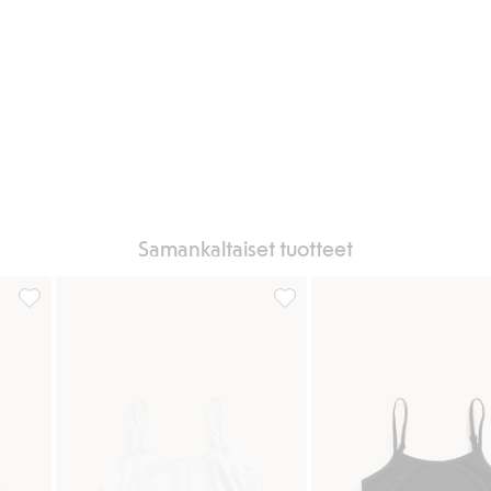
Samankaltaiset tuotteet
ää suosikkeihin
Saumaton paita, jossa pitsiä, Lisää suosikkeihin
Seamless toppi, Lisää suosikk