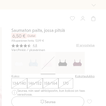
Saumaton paita, jossa pitsiä
6,50 €
Outlet
Alkuperäinen hinta: 12,99 €
Keskimääräinen luokitus:
81
arvostelua
4.8
Väri:
Pinkki / yksivärinen
Koko:
Kokotaulukko
134/140
146/152
158/164
170
Seuraa, niin saat sähköpostin, kun kokosi on taas
varastossa.
Seuraa