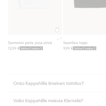
Osta
Saumaton paita, jossa pitsiä
Seamless toppi
12,99 €
9,99 €
Valitse 3 maksa 2
Valitse 3 maksa 2
Onko Kappahlilla ilmainen toimitus?
Voiko Kappahlilla maksaa Klarnalla?
Jos olet Kappahl Clubin jäsen, saat aina ilmaisen toimituksen myymä