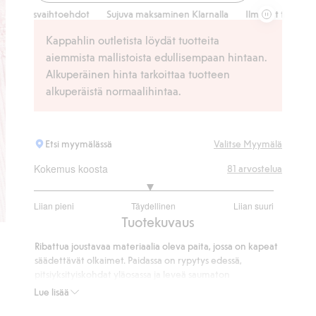
Saumaton pai
itusvaihtoehdot
Sujuva maksaminen Klarnalla
Ilmaiset toimitusvaiht
Kappahlin outletista löydät tuotteita
aiemmista mallistoista edullisempaan hintaan.
Alkuperäinen hinta tarkoittaa tuotteen
alkuperäistä normaalihintaa.
Etsi myymälässä
Valitse Myymälä
Kokemus koosta
81
arvostelua
2.936507936507936
Liian pieni
Täydellinen
Liian suuri
/
Perustuu
Tuotekuvaus
5
63
Ribattua joustavaa materiaalia oleva paita, jossa on kapeat
ääneen
säädettävät olkaimet. Paidassa on rypytys edessä,
pitsiyksityiskohdat yläosassa ja leveä saumaton
joustonauha helmassa.
Lue lisää
Sisältää 63 % kierrätettyä polyamidia.