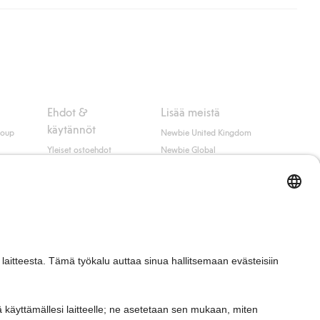
ippumatta ostosummasta.
 myötä hyväksyt Klarnan ehdot.
Ehdot &
Lisää meistä
käytännöt
roup
Newbie United Kingdom
Yleiset ostoehdot
Newbie Global
Tietosuojaseloste
Affiliate
t
Evästekäytäntö
Opiskelija-alennus
Ehdot #YesKappahl
#YesNewbie