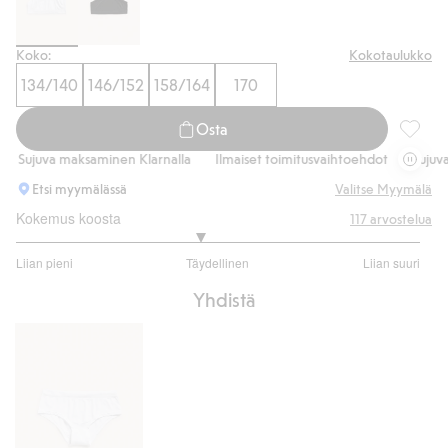
Koko:
Kokotaulukko
134/140
146/152
158/164
170
Osta
Seamles
Sujuva maksaminen Klarnalla
Ilmaiset toimitusvaihtoehdot
Sujuva 
Etsi myymälässä
Valitse Myymälä
Kokemus koosta
117
arvostelua
2.818181818181818
Liian pieni
Täydellinen
Liian suuri
/
Perustuu
5
Yhdistä
77
ääneen