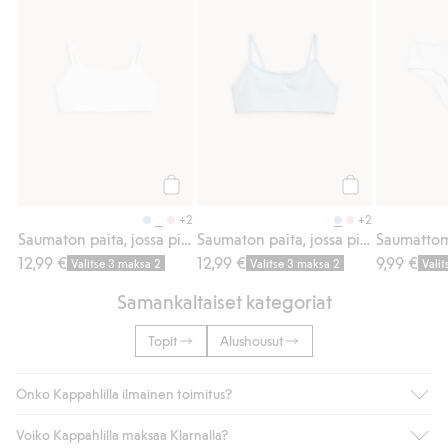
Osta
Osta
+2
+2
Saumaton paita, jossa pitsiä
Saumaton paita, jossa pitsiä
Saumattoma
12,99 €
12,99 €
9,99 €
Valitse 3 maksa 2
Valitse 3 maksa 2
Vali
Samankaltaiset kategoriat
Topit
Alushousut
Onko Kappahlilla ilmainen toimitus?
Voiko Kappahlilla maksaa Klarnalla?
Jos olet Kappahl Clubin jäsen, saat aina ilmaisen toimituksen