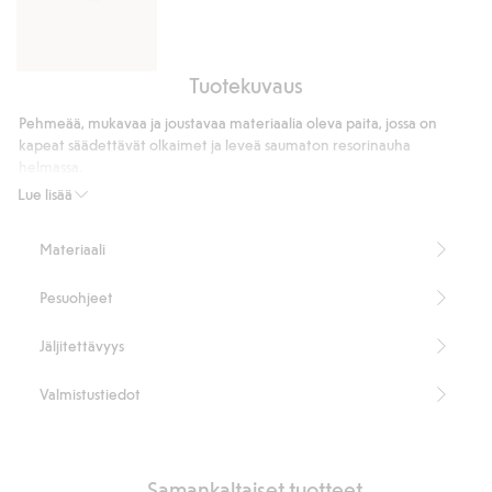
Tuotekuvaus
Saumattomat
hipsterit
Pehmeää, mukavaa ja joustavaa materiaalia oleva paita, jossa on
kapeat säädettävät olkaimet ja leveä saumaton resorinauha
helmassa.
Sisältää 51 % kierrätettyä polyamidia.
Lue lisää
Tuotenumero
:
305987
Kierrätettyä polyamidia sisältävä sekoitekangas
Materiaali
Pesuohjeet
Jäljitettävyys
Valmistustiedot
Samankaltaiset tuotteet