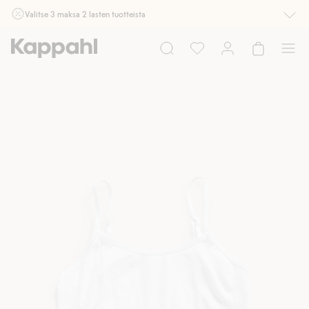
Valitse 3 maksa 2 lasten tuotteista
Ei Newbie. Ostaessasi 2 tuotetta tai enemmän. Voimassa 3-16.8. asti
myymälässä ja verkossa. Ei voi yhdistää muihin alennuksiin tai tarjouksiin.
Osta nyt