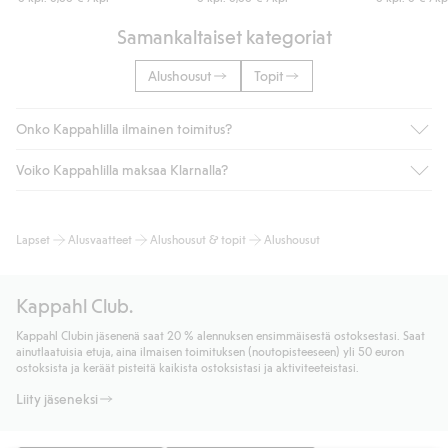
Samankaltaiset kategoriat
Alushousut
Topit
Onko Kappahlilla ilmainen toimitus?
Voiko Kappahlilla maksaa Klarnalla?
Jos olet Kappahl Clubin jäsen, saat aina ilmaisen toimituksen
myymälään tai yli 50 euron ostoksiin, kun valitset toimituksen
noutopisteeseen tai pakettiautomaattiin (ei koske
Kyllä. Yhteistyössä Klarnan kanssa tarjoamme sujuvat
Lapset
Alusvaatteet
Alushousut & topit
Alushousut
kotiinkuljetusta). Toimituskulut poistuvat automaattisesti, kun
maksutavat, kuten laskun, sekä muita maksuvaihtoehtoja.
olet kirjautunut sisään ja tunnistautunut jäseneksi.
Kassalla annettujen tietojen myötä hyväksyt Klarnan ehdot.
Muussa tapauksessa toimitus maksaa 4,99 € PostNordin
Klikkaamalla “Maksa tilaus” hyväksyt Kappahlin yleiset ehdot.
Kappahl Club.
noutopisteeseen tai pakettiautomaattiin ja PostNordin
Lisätietoja Klarnan maksuehdoista
(ulkoinen linkki).
kotiinkuljetuksella 6,99 €, riippumatta ostosummasta.
Kappahl Clubin jäsenenä saat 20 % alennuksen ensimmäisestä ostoksestasi. Saat
Lue lisää
ainutlaatuisia etuja, aina ilmaisen toimituksen (noutopisteeseen) yli 50 euron
Lue lisää
ostoksista ja keräät pisteitä kaikista ostoksistasi ja aktiviteeteistasi.
Liity jäseneksi