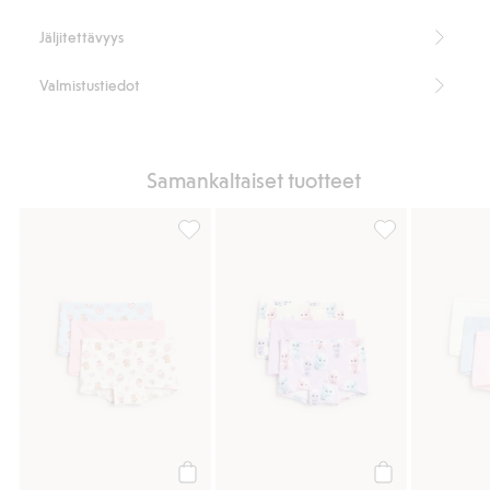
Jäljitettävyys
Valmistustiedot
Samankaltaiset tuotteet
3 kpl:n pakkaus puuvillatrikoota olevia boks
Kissa-aiheiset b