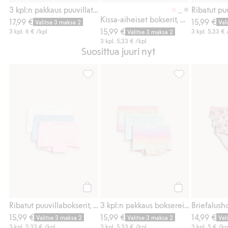
Osta
Osta
3 kpl:n pakkaus puuvillatrikoota olevia boksereita, joissa on jälkiruokakuosi
Kissa-aiheiset bokserit, 3-pack
17,99 €
15,99 €
Valitse 3 maksa 2
Val
15,99 €
3 kpl.
6 €
/kpl
3 kpl.
5,33 €
Valitse 3 maksa 2
3 kpl.
5,33 €
/kpl
Suosittua juuri nyt
Ribatut puuvillabokserit, 3-pack, Lisää suos
3 kpl:n pakkaus 
Osta
Osta
Ribatut puuvillabokserit, 3-pack
3 kpl:n pakkaus boksereita
15,99 €
15,99 €
14,99 €
Valitse 3 maksa 2
Valitse 3 maksa 2
Val
3 kpl.
5,33 €
/kpl
3 kpl.
5,33 €
/kpl
3 kpl.
5 €
/kp