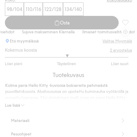
Osta nyt
98/104
110/116
122/128
134/140
Osta
Hello K
oehdot
Sujuva maksaminen Klarnalla
Ilmaiset toimitusvaihtoehdot
Etsi myymälässä
Valitse Myymälä
Kokemus koosta
2
arvostelua
3
Liian pieni
Täydellinen
Liian suuri
/
Perustuu
5
Tuotekuvaus
2
ääneen
Kolme paria Hello Kitty -kuvioisia boksereita pehmeästä
puuvillatrikoosta. Alushousuissa on upotettu kuminauha vyötäröllä ja
vuorattu haaraosa. Yksi yksivärinen malli, jossa on pieni Hello Kitty -
kuviointi edessä, ja kaksi kuviollista mallia.
Lue lisää
3 kpl:n pakkaus
Tuotenumero
:
920082
Materiaali
Pesuohjeet