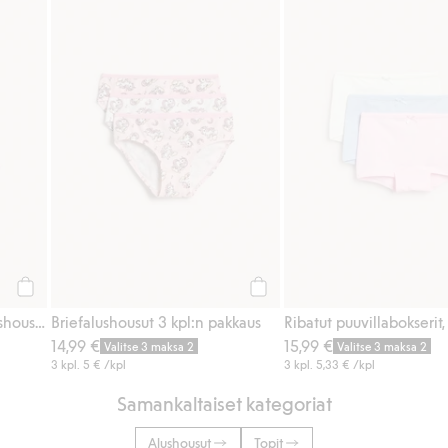
a alushousuja, Lisää suosikkeihin
Luomupuuvillaa olevat alushousut, 5-pack, Lisää suosikkeihin
Briefalushousut 3 kpl:n pakkau
Osta
Osta
Luomupuuvillaa olevat alushousut, 5-pack
Briefalushousut 3 kpl:n pakkaus
Ribatut puuvillabokserit
14,99 €
15,99 €
Valitse 3 maksa 2
Valitse 3 maksa 2
3 kpl.
5 €
/kpl
3 kpl.
5,33 €
/kpl
Samankaltaiset kategoriat
Alushousut
Topit