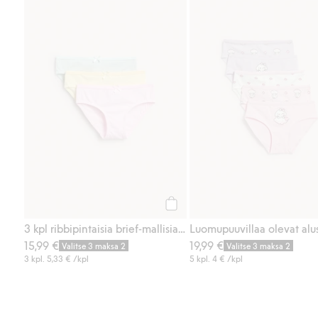
3 kpl ribbipintaisia brief-mallisi
Osta
3 kpl ribbipintaisia brief-mallisia alushousuja
15,99 €
19,99 €
Valitse 3 maksa 2
Valitse 3 maksa 2
3 kpl.
5,33 €
/kpl
5 kpl.
4 €
/kpl