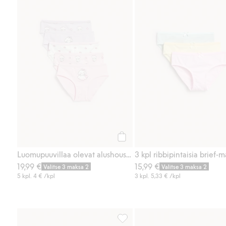
Osta
Luomupuuvillaa olevat alushousut, 5-pack
19,99 €
15,99 €
Valitse 3 maksa 2
Valitse 3 maksa 2
5 kpl.
4 €
/kpl
3 kpl.
5,33 €
/kpl