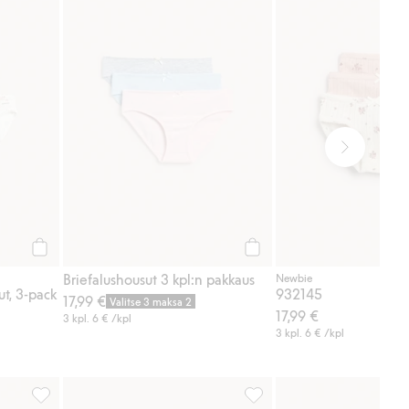
Osta
Osta
Briefalushousut 3 kpl:n pakkaus
Newbie
ut, 3-pack
932145
17,99 €
Valitse 3 maksa 2
17,99 €
3 kpl.
6 €
/kpl
3 kpl.
6 €
/kpl