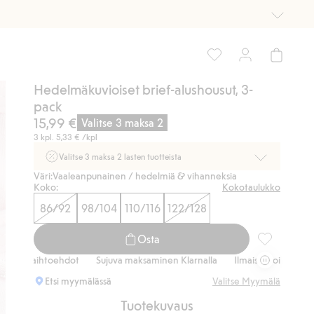
Hedelmäkuvioiset brief-alushousut, 3-
pack
15,99 €
Valitse 3 maksa 2
3 kpl.
5,33 €
/kpl
Valitse 3 maksa 2 lasten tuotteista
Väri:
Vaaleanpunainen / hedelmiä & vihanneksia
Ei Newbie. Ostaessasi 2 tuotetta tai enemmän. Voimassa 3-
Koko:
Kokotaulukko
16.8. asti myymälässä ja verkossa. Ei voi yhdistää muihin
alennuksiin tai tarjouksiin.
86/92
98/104
110/116
122/128
Osta nyt
Osta
Hedelmäkuvio
usvaihtoehdot
Sujuva maksaminen Klarnalla
Ilmaiset toimitusvaihtoe
Etsi myymälässä
Valitse Myymälä
Tuotekuvaus