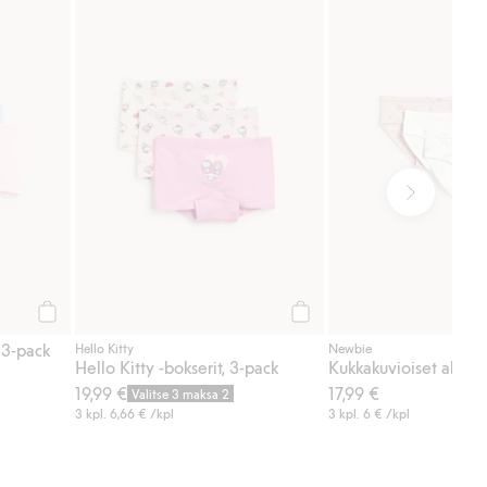
s, Lisää suosikkeihin
Ribatut puuvillabokserit, 3-pack, Lisää suosikkeihin
Hello Kitty -bokserit, 3-pac
Osta
Osta
, 3-pack
Hello Kitty
Newbie
Hello Kitty -bokserit, 3-pack
Kukkakuvioiset alusho
19,99 €
17,99 €
Valitse 3 maksa 2
3 kpl.
6,66 €
/kpl
3 kpl.
6 €
/kpl