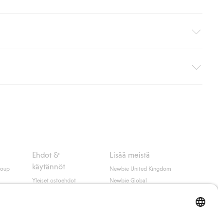
i pakettiautomaattiin (ei koske kotiinkuljetusta). Toimituskulut
ippumatta ostosummasta.
 myötä hyväksyt Klarnan ehdot.
Ehdot &
Lisää meistä
käytännöt
roup
Newbie United Kingdom
Yleiset ostoehdot
Newbie Global
Tietosuojaseloste
Affiliate
t
Evästekäytäntö
Opiskelija-alennus
Ehdot #YesKappahl