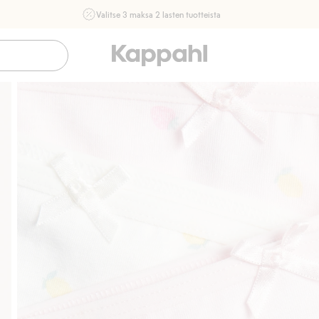
Valitse 3 maksa 2 lasten tuotteista
Ei Newbie. Ostaessasi 2 tuotetta tai enemmän. Voimassa 3-
16.8. asti myymälässä ja verkossa. Ei voi yhdistää muihin
alennuksiin tai tarjouksiin.
Osta nyt
Sujuva maksaminen Klarnalla
Ilmaiset toimit