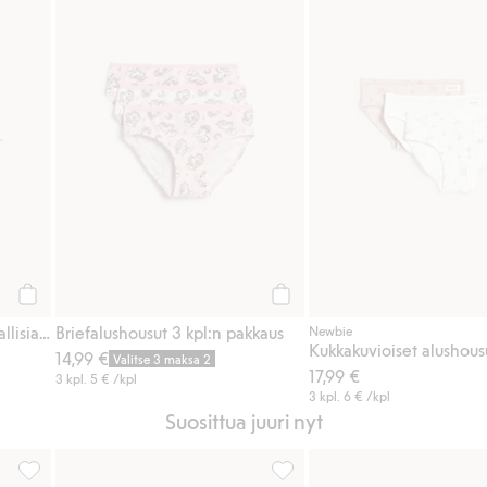
Osta
Osta
3 kpl ribbipintaisia brief-mallisia alushousuja
Briefalushousut 3 kpl:n pakkaus
Newbie
Kukkakuvioiset alushous
14,99 €
Valitse 3 maksa 2
17,99 €
3 kpl.
5 €
/kpl
3 kpl.
6 €
/kpl
Suosittua juuri nyt