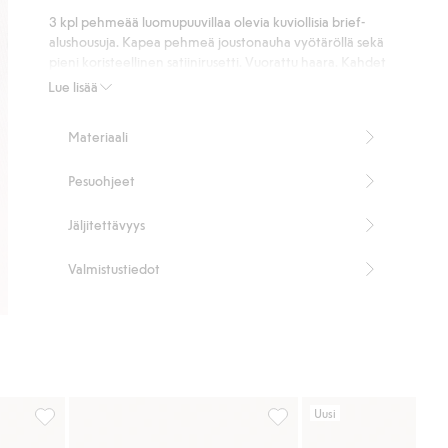
3 kpl pehmeää luomupuuvillaa olevia kuviollisia brief-
alushousuja. Kapea pehmeä joustonauha vyötäröllä sekä
pieni koristeellinen satiinirusetti. Vuorattu haara. Kahdet
vaaleanpunaiset ja yhdet valkoiset marjakuviolla.
Lue lisää
Tuotenumero
:
905448
Organic cotton
Materiaali
Pesuohjeet
Jäljitettävyys
Valmistustiedot
Uusi
s, Lisää suosikkeihin
Kukkakuvioiset alushousut, 3-pack, Lisää suosikkeihin
Briefalushousut 3 kpl:n pak