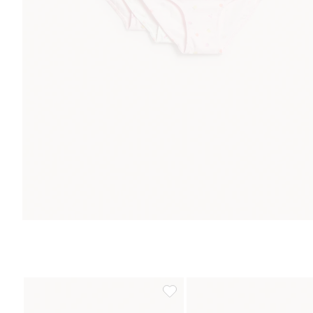
Luomupuuvillaa olevat alushousut