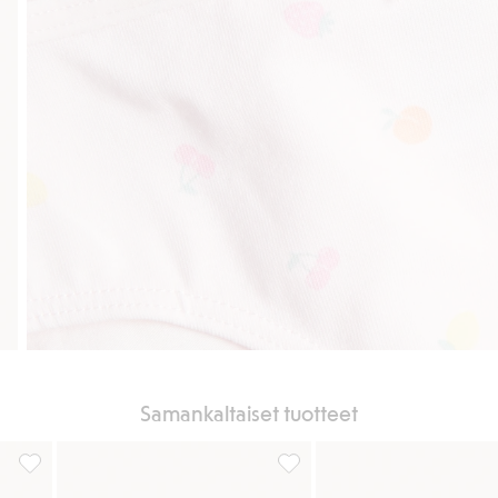
Samankaltaiset tuotteet
, 5-pack, Lisää suosikkeihin
3 kpl ribbipintaisia brief-mallisia alushousuja, Lisää suosikkeihin
Briefalushousut 3 kpl:n pakkau