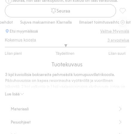
Seuraa, niin saat sähköpostin, kun kokosi on taas varastossa.
Seuraa
Mansikk
ehdot
Sujuva maksaminen Klarnalla
Ilmaiset toimitusvaihtoehdot
Etsi myymälässä
Valitse Myymälä
Kokemus koosta
3
arvostelua
3
Liian pieni
Täydellinen
Liian suuri
/
Perustuu
5
Tuotekuvaus
2
ääneen
3 kpl kuviollisia boksereita pehmeästä luomupuuvillatrikoosta.
Pikkuhousuissa on kapea resorinauha vyötäröllä ja vuorillinen
jalkoväli. 2 kpl valkoisia ja 1 kpl vaaleanpunaisia alushousuja, joissa on
mansikkakuvio.
Lue lisää
3 kpl:n pakkaus
Sisältää 95 % luomupuuvillaa
Materiaali
Tuotenumero
:
892414
Organic cotton
Pesuohjeet