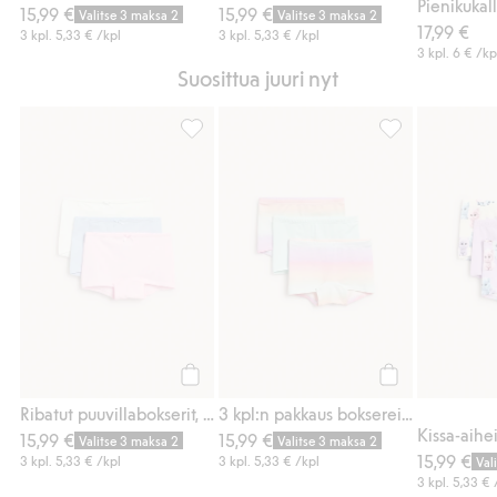
15,99 €
15,99 €
Valitse 3 maksa 2
Valitse 3 maksa 2
17,99 €
3 kpl.
5,33 €
/kpl
3 kpl.
5,33 €
/kpl
3 kpl.
6 €
/kp
Suosittua juuri nyt
Ribatut puuvillabokserit, 3-pack, Lisää suos
3 kpl:n pakkaus 
Osta
Osta
Ribatut puuvillabokserit, 3-pack
3 kpl:n pakkaus boksereita
15,99 €
15,99 €
Valitse 3 maksa 2
Valitse 3 maksa 2
15,99 €
3 kpl.
5,33 €
/kpl
3 kpl.
5,33 €
/kpl
Val
3 kpl.
5,33 €