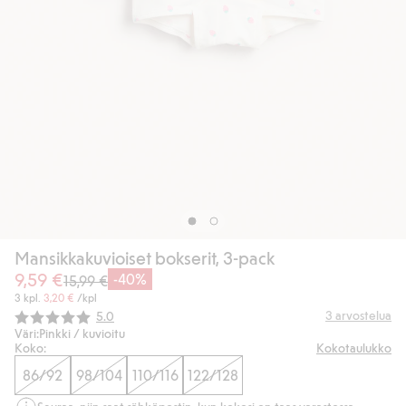
Mansikkakuvioiset bokserit, 3-pack
9,59 €
-40%
15,99 €
3 kpl.
3,20 €
/kpl
Keskimääräinen luokitus:
3
arvostelua
5.0
Väri:
Pinkki / kuvioitu
Koko:
Kokotaulukko
86/92
98/104
110/116
122/128