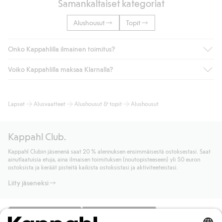
Samankaltaiset kategoriat
Alushousut
Topit
Onko Kappahlilla ilmainen toimitus?
Voiko Kappahlilla maksaa Klarnalla?
Jos olet Kappahl Clubin jäsen, saat aina ilmaisen toimituksen
myymälään tai yli 50 euron ostoksiin, kun valitset toimituksen
noutopisteeseen tai pakettiautomaattiin (ei koske
Kyllä. Yhteistyössä Klarnan kanssa tarjoamme sujuvat
Lapset
Alusvaatteet
Alushousut & topit
Alushousut
kotiinkuljetusta). Toimituskulut poistuvat automaattisesti, kun
maksutavat, kuten laskun, sekä muita maksuvaihtoehtoja.
olet kirjautunut sisään ja tunnistautunut jäseneksi.
Kassalla annettujen tietojen myötä hyväksyt Klarnan ehdot.
Muussa tapauksessa toimitus maksaa 4,99 € PostNordin
Klikkaamalla “Maksa tilaus” hyväksyt Kappahlin yleiset ehdot.
Kappahl Club.
noutopisteeseen tai pakettiautomaattiin ja PostNordin
Lisätietoja Klarnan maksuehdoista
(ulkoinen linkki).
kotiinkuljetuksella 6,99 €, riippumatta ostosummasta.
Kappahl Clubin jäsenenä saat 20 % alennuksen ensimmäisestä ostoksestasi. Saat
Lue lisää
ainutlaatuisia etuja, aina ilmaisen toimituksen (noutopisteeseen) yli 50 euron
Lue lisää
ostoksista ja keräät pisteitä kaikista ostoksistasi ja aktiviteeteistasi.
Liity jäseneksi