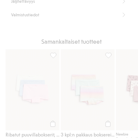
Jäljitettävyys
Valmistustiedot
Samankaltaiset tuotteet
Ribatut puuvillabokserit, 3-pack, Lisää suos
3 kpl:n pakkaus 
Osta
Osta
Ribatut puuvillabokserit, 3-pack
3 kpl:n pakkaus boksereita
Newbie