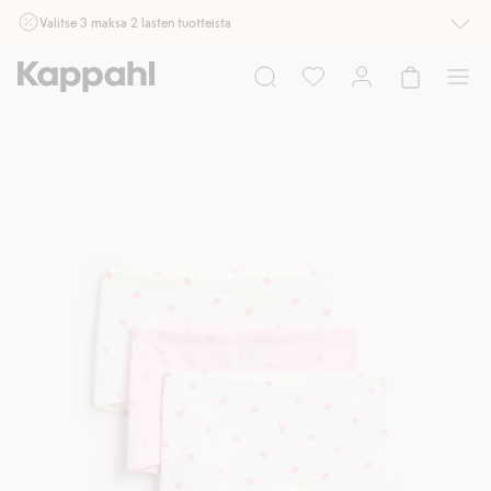
Valitse 3 maksa 2 lasten tuotteista
Ei Newbie. Ostaessasi 2 tuotetta tai enemmän. Voimassa 3-16.8. asti
myymälässä ja verkossa. Ei voi yhdistää muihin alennuksiin tai tarjouksiin.
Osta nyt