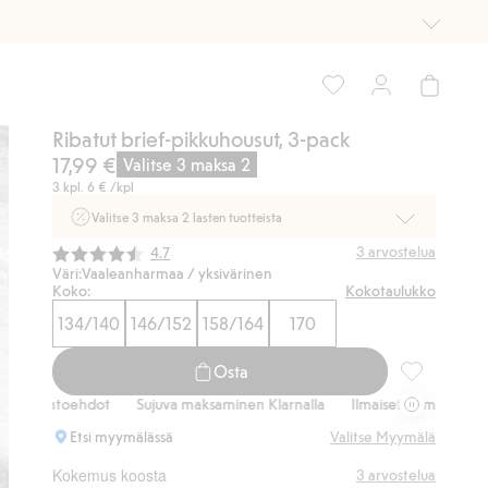
Ribatut brief-pikkuhousut, 3-pack
17,99 €
Valitse 3 maksa 2
3 kpl.
6 €
/kpl
Valitse 3 maksa 2 lasten tuotteista
Ei Newbie. Ostaessasi 2 tuotetta tai enemmän. Voimassa 3-
Keskimääräinen luokitus:
3
arvostelua
4.7
16.8. asti myymälässä ja verkossa. Ei voi yhdistää muihin
Väri:
Vaaleanharmaa / yksivärinen
alennuksiin tai tarjouksiin.
Koko:
Kokotaulukko
134/140
146/152
158/164
170
Osta nyt
Osta
Ribatut brie
vaihtoehdot
Sujuva maksaminen Klarnalla
Ilmaiset toimitusvaihtoehd
Etsi myymälässä
Valitse Myymälä
Kokemus koosta
3
arvostelua