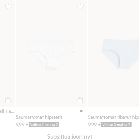
Lisää suosikkeihin
3 kpl ribbipintaisia brief-mallisia alushousuja, Lisää suosikkeihin
Saumattomat hipsterit, Lisää 
Osta
Osta
3 kpl ribbipintaisia brief-mallisia alushousuja
Saumattomat hipsterit
Saumattomat ribatut hip
9,99 €
9,99 €
Valitse 3 maksa 2
Valitse 3 maksa 2
Suosittua juuri nyt