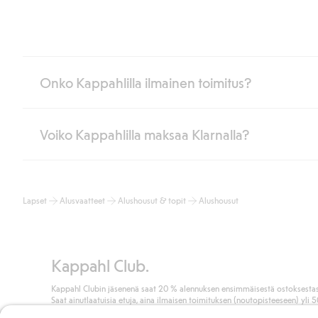
Onko Kappahlilla ilmainen toimitus?
Voiko Kappahlilla maksaa Klarnalla?
Jos olet Kappahl Clubin jäsen, saat aina ilmaisen toimituksen myymä
poistuvat automaattisesti, kun olet kirjautunut sisään ja tunnistaut
Muussa tapauksessa toimitus maksaa 4,99 € PostNordin noutopistee
Kyllä. Yhteistyössä Klarnan kanssa tarjoamme sujuvat maksutavat,
Lue lisää
Lapset
Alusvaatteet
Alushousut & topit
Alushousut
Klikkaamalla “Maksa tilaus” hyväksyt Kappahlin yleiset ehdot.
Lisä
Lue lisää
Kappahl Club.
Kappahl Clubin jäsenenä saat 20 % alennuksen ensimmäisestä ostoksestas
Saat ainutlaatuisia etuja, aina ilmaisen toimituksen (noutopisteeseen) yli 
euron ostoksista ja keräät pisteitä kaikista ostoksistasi ja aktiviteeteistasi.