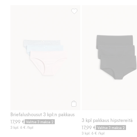
Briefalushousut 3 kpl:n pakkaus, 
Osta
Briefalushousut 3 kpl:n pakkaus
3 kpl pakkaus hipstereitä
17,99 €
Valitse 3 maksa 2
17,99 €
3 kpl.
6 €
/kpl
Valitse 3 maksa 2
3 kpl.
6 €
/kpl