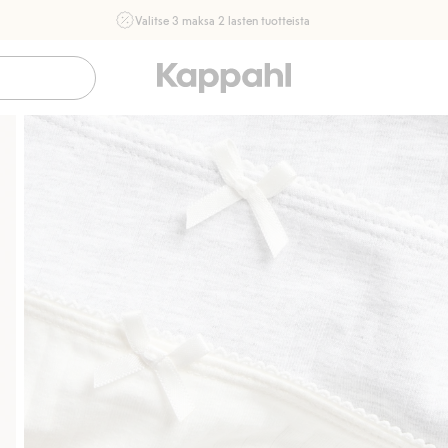
Valitse 3 maksa 2 lasten tuotteista
Ei Newbie. Ostaessasi 2 tuotetta tai enemmän. Voimassa 3-
16.8. asti myymälässä ja verkossa. Ei voi yhdistää muihin
alennuksiin tai tarjouksiin.
Osta nyt
Sujuva maksaminen Klarnalla
Ilmaiset toimitus