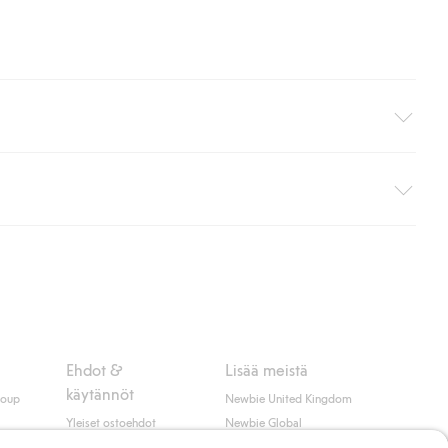
i pakettiautomaattiin (ei koske kotiinkuljetusta). Toimituskulut
ippumatta ostosummasta.
 myötä hyväksyt Klarnan ehdot.
Ehdot &
Lisää meistä
käytännöt
roup
Newbie United Kingdom
Yleiset ostoehdot
Newbie Global
Tietosuojaseloste
Affiliate