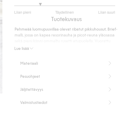
2
Liian pieni
Täydellinen
Liian suuri
/
Perustuu
Tuotekuvaus
5
2
Pehmeää luomupuuvillaa olevat ribatut pikkuhousut. Brief-
ääneen
malli, jossa on kapea resorinauha ja picot-reuna yläosassa
sekä pieni kiinni ommeltu rusetti etupuolella. Vuorattu
haara.
Lue lisää
Sisältää 95 % luomupuuvillaa.
Tuotenumero
:
844670
Materiaali
Organic cotton
Pesuohjeet
Jäljitettävyys
Valmistustiedot