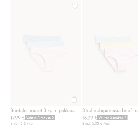
Briefalushousut 3 kpl:n pakkaus, 
Osta
Briefalushousut 3 kpl:n pakkaus
17,99 €
15,99 €
Valitse 3 maksa 2
Valitse 3 maksa 2
3 kpl.
6 €
/kpl
3 kpl.
5,33 €
/kpl