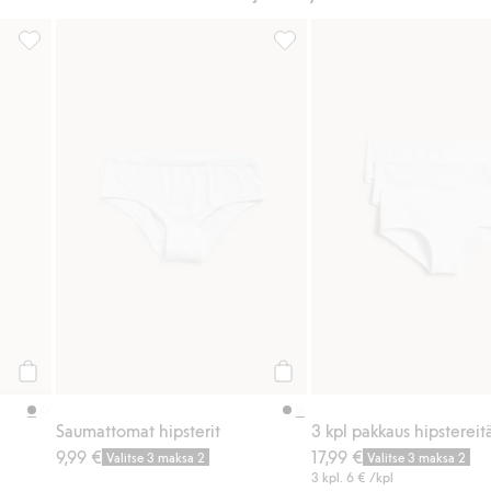
Lisää suosikkeihin
3 kpl pakkaus hipstereitä, Lisää suosikkeihin
Saumattomat hipsterit, Lisää 
Osta
Osta
Saumattomat hipsterit
3 kpl pakkaus hipstereit
9,99 €
17,99 €
Valitse 3 maksa 2
Valitse 3 maksa 2
3 kpl.
6 €
/kpl