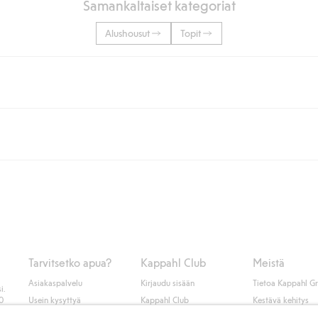
Samankaltaiset kategoriat
Alushousut
Topit
lään tai yli 50 euron ostoksiin, kun valitset toimituksen noutopisteeseen ta
unut jäseneksi.
seen tai pakettiautomaattiin ja PostNordin kotiinkuljetuksella 6,99 €, ri
 kuten laskun, sekä muita maksuvaihtoehtoja. Kassalla annettujen tietojen
tietoja Klarnan maksuehdoista
(ulkoinen linkki).
Tarvitsetko apua?
Kappahl Club
Meistä
Asiakaspalvelu
Kirjaudu sisään
Tietoa Kappahl G
i.
50
Usein kysyttyä
Kappahl Club
Kestävä kehitys
Tilaus
Jäsenyysehdot
Tule meille töihin