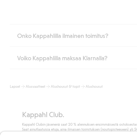
Onko Kappahlilla ilmainen toimitus?
Voiko Kappahlilla maksaa Klarnalla?
Jos olet Kappahl Clubin jäsen, saat aina ilmaisen toimituksen myymä
poistuvat automaattisesti, kun olet kirjautunut sisään ja tunnistaut
Muussa tapauksessa toimitus maksaa 4,99 € PostNordin noutopistee
Kyllä. Yhteistyössä Klarnan kanssa tarjoamme sujuvat maksutavat,
Lue lisää
Lapset
Alusvaatteet
Alushousut & topit
Alushousut
Klikkaamalla “Maksa tilaus” hyväksyt Kappahlin yleiset ehdot.
Lisä
Lue lisää
Kappahl Club.
Kappahl Clubin jäsenenä saat 20 % alennuksen ensimmäisestä ostoksestas
Saat ainutlaatuisia etuja, aina ilmaisen toimituksen (noutopisteeseen) yli 
euron ostoksista ja keräät pisteitä kaikista ostoksistasi ja aktiviteeteistasi.