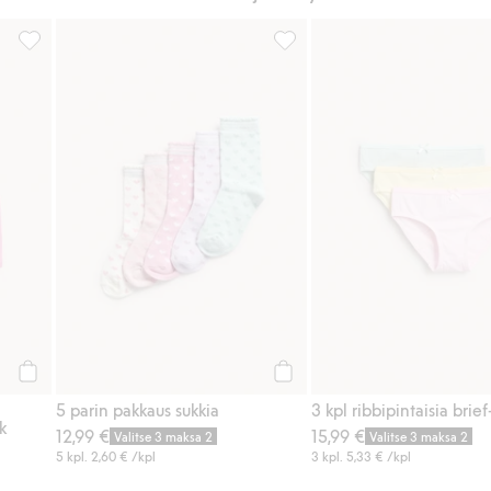
ä suosikkeihin
Hello Kitty -bokserit, 3-pack, Lisää suosikkeihin
5 parin pakkaus sukkia, Lisää 
Osta
Osta
5 parin pakkaus sukkia
k
12,99 €
15,99 €
Valitse 3 maksa 2
Valitse 3 maksa 2
5 kpl.
2,60 €
/kpl
3 kpl.
5,33 €
/kpl