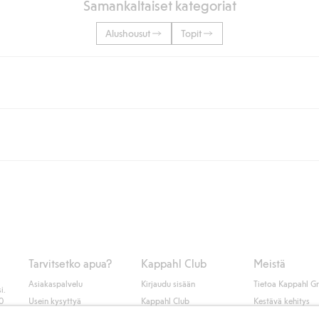
Samankaltaiset kategoriat
Alushousut
Topit
lään tai yli 50 euron ostoksiin, kun valitset toimituksen noutopisteeseen ta
unut jäseneksi.
seen tai pakettiautomaattiin ja PostNordin kotiinkuljetuksella 6,99 €, ri
 kuten laskun, sekä muita maksuvaihtoehtoja. Kassalla annettujen tietojen
tietoja Klarnan maksuehdoista
(ulkoinen linkki).
Tarvitsetko apua?
Kappahl Club
Meistä
Asiakaspalvelu
Kirjaudu sisään
Tietoa Kappahl G
i.
50
Usein kysyttyä
Kappahl Club
Kestävä kehitys
Tilaus
Jäsenyysehdot
Tule meille töihin