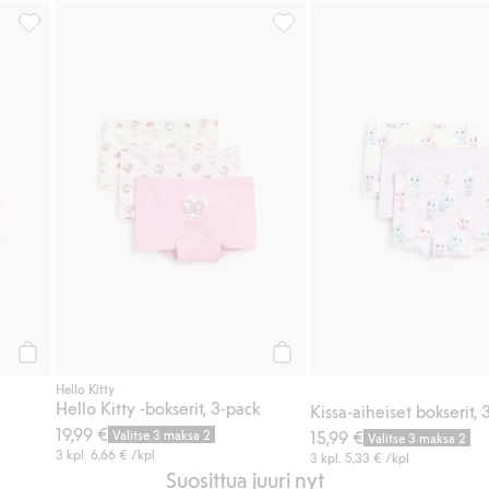
hin
3 kpl:n pakkaus boksereita, Lisää suosikkeihin
Hello Kitty -bokserit, 3-pack, 
Osta
Osta
Hello Kitty
Hello Kitty -bokserit, 3-pack
Kissa-aiheiset bokserit, 
19,99 €
Valitse 3 maksa 2
15,99 €
Valitse 3 maksa 2
3 kpl.
6,66 €
/kpl
3 kpl.
5,33 €
/kpl
Suosittua juuri nyt