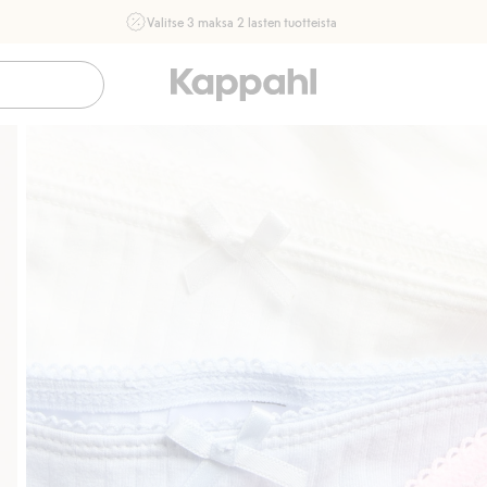
Valitse 3 maksa 2 lasten tuotteista
Ei Newbie. Ostaessasi 2 tuotetta tai enemmän. Voimassa 3-
16.8. asti myymälässä ja verkossa. Ei voi yhdistää muihin
alennuksiin tai tarjouksiin.
Osta nyt
Sujuva maksaminen Klarnalla
Ilmaiset toimitu