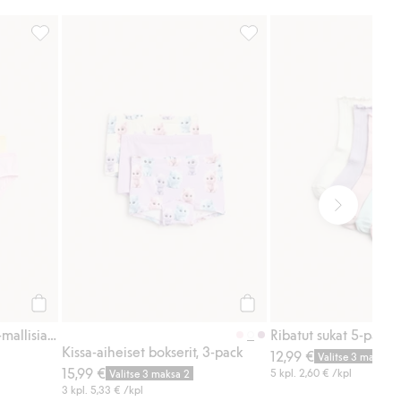
suosikkeihin
3 kpl ribbipintaisia brief-mallisia alushousuja, Lisää suosikkeih
Kissa-aiheiset bokserit, 3-p
Osta
Osta
3 kpl ribbipintaisia brief-mallisia alushousuja
Ribatut sukat 5-pack
Kissa-aiheiset bokserit, 3-pack
12,99 €
Valitse 3 maksa 2
15,99 €
5 kpl.
2,60 €
/kpl
Valitse 3 maksa 2
3 kpl.
5,33 €
/kpl