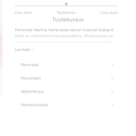
3
Liian pieni
Täydellinen
Liian suuri
/
Perustuu
Tuotekuvaus
5
5
Pehmeää ribattua materiaalia olevat mukavat bokserit,
ääneen
jotka on valmistettu luomupuuvillasta. Alushousuissa on
söpö picot-reuna yläosassa ja satiiniruusuke etupuolella.
Kapea resorinauha vyötäröllä ja vuorillinen jalkoväli. 3
Lue lisää
kpl:n pakkaus erivärisiä alushousuja.
Sisältää 95 % luomupuuvillaa.
Materiaali
Tuotenumero
:
817155
Organic cotton
Pesuohjeet
Jäljitettävyys
Valmistustiedot