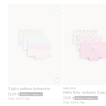
3 kpl:n pakkaus boksereita, Lisä
Osta
3 kpl:n pakkaus boksereita
Hello Kitty
Hello Kitty -bokserit, 3-pac
15,99 €
Valitse 3 maksa 2
19,99 €
Valitse 3 maksa 2
3 kpl.
5,33 €
/kpl
3 kpl.
6,66 €
/kpl