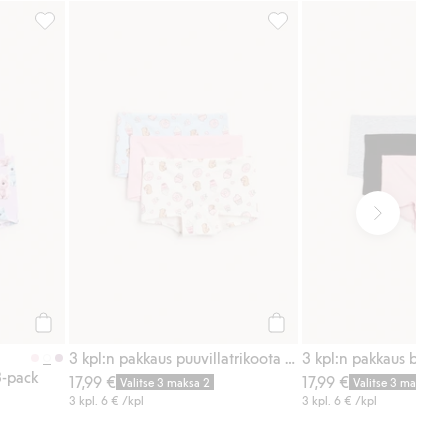
Lisää suosikkeihin
Kissa-aiheiset bokserit, 3-pack, Lisää suosikkeihin
3 kpl:n pakkaus puuvillatrik
Osta
Osta
3 kpl:n pakkaus puuvillatrikoota olevia boksereita, joissa on jälkiruokakuosi
3 kpl:n pakkaus bokse
3-pack
17,99 €
17,99 €
Valitse 3 maksa 2
Valitse 3 maksa 2
3 kpl.
6 €
/kpl
3 kpl.
6 €
/kpl