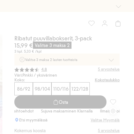
Ribatut puuvillabokserit, 3-pack
15,99 €
Valitse 3 maksa 2
3 kpl.
5,33 €
/kpl
Valitse 3 maksa 2 lasten tuotteista
Ei Newbie. Ostaessasi 2 tuotetta tai enemmän. Voimassa 3-
Keskimääräinen luokitus:
5
arvostelua
4.8
16.8. asti myymälässä ja verkossa. Ei voi yhdistää muihin
Väri:
Pinkki / yksivärinen
alennuksiin tai tarjouksiin.
Koko:
Kokotaulukko
86/92
98/104
110/116
122/128
Osta nyt
Osta
Ribatut puuv
svaihtoehdot
Sujuva maksaminen Klarnalla
Ilmaiset toimitusvaihtoeh
Etsi myymälässä
Valitse Myymälä
Kokemus koosta
5
arvostelua