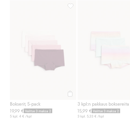
Bokserit, 5-pack, Lisää suosikkei
Osta
Bokserit, 5-pack
3 kpl:n pakkaus boksereita
19,99 €
15,99 €
Valitse 3 maksa 2
Valitse 3 maksa 2
5 kpl.
4 €
/kpl
3 kpl.
5,33 €
/kpl