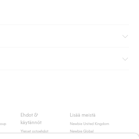
i pakettiautomaattiin (ei koske kotiinkuljetusta). Toimituskulut
ippumatta ostosummasta.
 myötä hyväksyt Klarnan ehdot.
Ehdot &
Lisää meistä
käytännöt
roup
Newbie United Kingdom
Yleiset ostoehdot
Newbie Global
Tietosuojaseloste
Affiliate