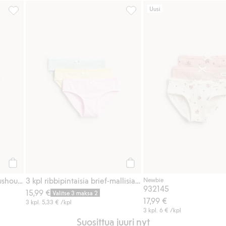
Uusi
, 5-pack, Lisää suosikkeihin
Hedelmäkuvioiset brief-alushousut, 3-pack, Lisää suosikkeihin
3 kpl ribbipintaisia brief-mall
Osta
Osta
Hedelmäkuvioiset brief-alushousut, 3-pack
3 kpl ribbipintaisia brief-mallisia alushousuja
Newbie
932145
15,99 €
Valitse 3 maksa 2
17,99 €
3 kpl.
5,33 €
/kpl
3 kpl.
6 €
/kpl
Suosittua juuri nyt