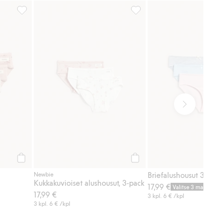
isia alushousuja, Lisää suosikkeihin
932145, Lisää suosikkeihin
Kukkakuvioiset alushousut, 
Osta
Osta
Briefalushousut 3 kpl
Newbie
Kukkakuvioiset alushousut, 3-pack
17,99 €
Valitse 3 maksa 2
17,99 €
3 kpl.
6 €
/kpl
3 kpl.
6 €
/kpl