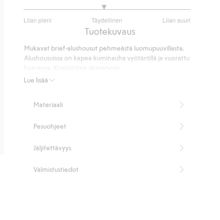
2.92
Liian pieni
Täydellinen
Liian suuri
/
Perustuu
Tuotekuvaus
5
25
Mukavat brief-alushousut pehmeästä luomupuuvillasta.
ääneen
Alushousuissa on kapea kuminauha vyötäröllä ja vuorattu
haaraosa. Kuviointina yksisarvisia.
Sisältää 95 % luomupuuvillaa.
Lue lisää
Tuotenumero
:
444539
Organic cotton
Materiaali
Pesuohjeet
Jäljitettävyys
Valmistustiedot