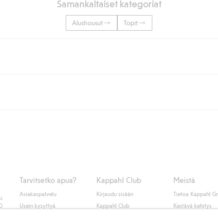
Samankaltaiset kategoriat
Alushousut
Topit
lään tai yli 50 euron ostoksiin, kun valitset toimituksen noutopisteeseen ta
unut jäseneksi.
seen tai pakettiautomaattiin ja PostNordin kotiinkuljetuksella 6,99 €, ri
 kuten laskun, sekä muita maksuvaihtoehtoja. Kassalla annettujen tietojen
tietoja Klarnan maksuehdoista
(ulkoinen linkki).
Tarvitsetko apua?
Kappahl Club
Meistä
Asiakaspalvelu
Kirjaudu sisään
Tietoa Kappahl G
i.
50
Usein kysyttyä
Kappahl Club
Kestävä kehitys
Tilaus
Jäsenyysehdot
Tule meille töihin