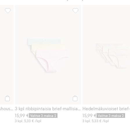
ä suosikkeihin
Luomupuuvillaa olevat alushousut, 5-pack, Lisää suosikkeihin
3 kpl ribbipintaisia brief-mall
Osta
Osta
Luomupuuvillaa olevat alushousut, 5-pack
3 kpl ribbipintaisia brief-mallisia alushousuja
15,99 €
15,99 €
Valitse 3 maksa 2
Valitse 3 maksa 2
3 kpl.
5,33 €
/kpl
3 kpl.
5,33 €
/kpl