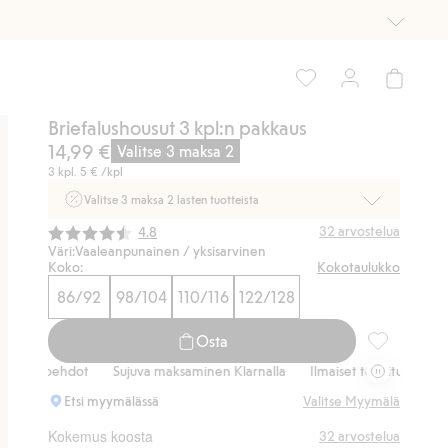
Briefalushousut 3 kpl:n pakkaus
14,99 €
Valitse 3 maksa 2
3 kpl.
5 €
/kpl
Valitse 3 maksa 2 lasten tuotteista
Ei Newbie. Ostaessasi 2 tuotetta tai enemmän. Voimassa 3-
Keskimääräinen luokitus:
32
arvostelua
4.8
16.8. asti myymälässä ja verkossa. Ei voi yhdistää muihin
Väri:
Vaaleanpunainen / yksisarvinen
alennuksiin tai tarjouksiin.
Koko:
Kokotaulukko
86/92
98/104
110/116
122/128
Osta nyt
Osta
Briefalushou
aihtoehdot
Sujuva maksaminen Klarnalla
Ilmaiset toimitusvaihtoehdo
Etsi myymälässä
Valitse Myymälä
Kokemus koosta
32
arvostelua