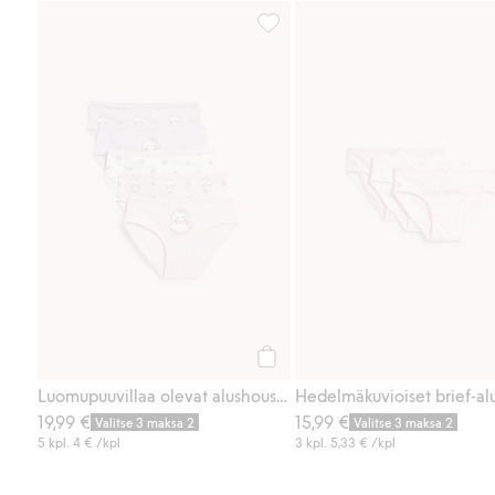
Luomupuuvillaa olevat alushousut
Osta
Luomupuuvillaa olevat alushousut, 5-pack
19,99 €
15,99 €
Valitse 3 maksa 2
Valitse 3 maksa 2
5 kpl.
4 €
/kpl
3 kpl.
5,33 €
/kpl