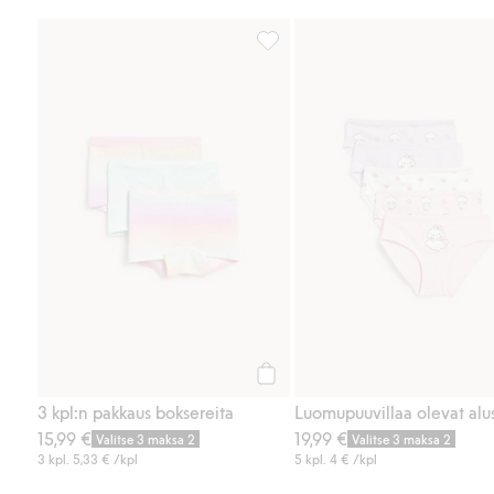
3 kpl:n pakkaus boksereita, Lisä
Osta
3 kpl:n pakkaus boksereita
15,99 €
19,99 €
Valitse 3 maksa 2
Valitse 3 maksa 2
3 kpl.
5,33 €
/kpl
5 kpl.
4 €
/kpl