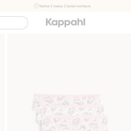
Valitse 3 maksa 2 lasten tuotteista
Ei Newbie. Ostaessasi 2 tuotetta tai enemmän. Voimassa 3-
16.8. asti myymälässä ja verkossa. Ei voi yhdistää muihin
alennuksiin tai tarjouksiin.
Osta nyt
Sujuva maksaminen Klarnalla
Ilmaiset toimitusv