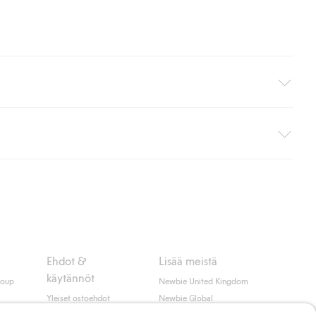
i pakettiautomaattiin (ei koske kotiinkuljetusta). Toimituskulut
ippumatta ostosummasta.
 myötä hyväksyt Klarnan ehdot.
Ehdot &
Lisää meistä
käytännöt
roup
Newbie United Kingdom
Yleiset ostoehdot
Newbie Global
Tietosuojaseloste
Affiliate