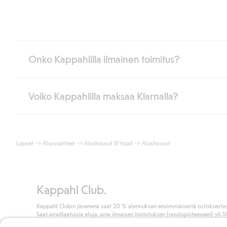
Onko Kappahlilla ilmainen toimitus?
Voiko Kappahlilla maksaa Klarnalla?
Jos olet Kappahl Clubin jäsen, saat aina ilmaisen toimituksen myymä
poistuvat automaattisesti, kun olet kirjautunut sisään ja tunnistaut
Muussa tapauksessa toimitus maksaa 4,99 € PostNordin noutopistee
Kyllä. Yhteistyössä Klarnan kanssa tarjoamme sujuvat maksutavat,
Lue lisää
Lapset
Alusvaatteet
Alushousut & topit
Alushousut
Klikkaamalla “Maksa tilaus” hyväksyt Kappahlin yleiset ehdot.
Lisä
Lue lisää
Kappahl Club.
Kappahl Clubin jäsenenä saat 20 % alennuksen ensimmäisestä ostoksestas
Saat ainutlaatuisia etuja, aina ilmaisen toimituksen (noutopisteeseen) yli 
euron ostoksista ja keräät pisteitä kaikista ostoksistasi ja aktiviteeteistasi.